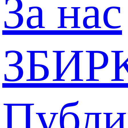
За нас
ЗБИР
Публи