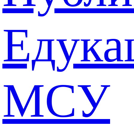
Едука
МСУ