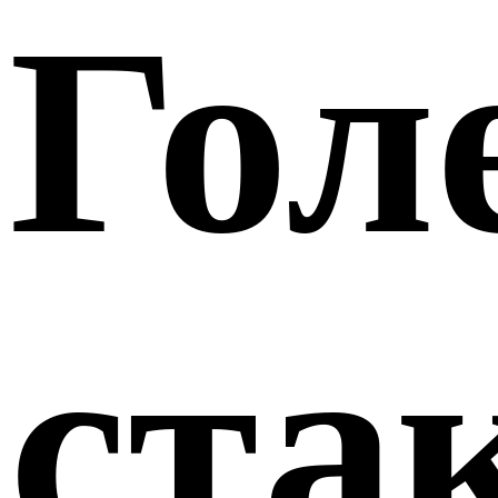
Гол
ста