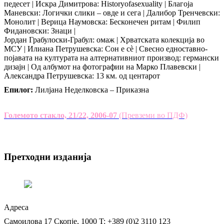
педесет | Искра Димитрова: Historyofаsexuality | Благоја
Маневски: Логички слики – овде и сега | Далибор Тренчевски:
Монолит | Верица Наумовска: Бесконечен ритам | Филип
Фидановски: Знаци |
Јордан Грабулоски-Грабул: омаж | Хрватската колекција во
МСУ | Илиана Петрушевска: Сон е сè | Свесно едноставно-
појавата на културата на алтернативниот производ: германски
дизајн | Од албумот на фотографии на Марко Плавевски |
Александра Петрушевска: 13 км. од центарот
Епилог:
Лилјана Неделковска – Приказна
Големото стакло, 21/22, 2006-07
(Превземи во ПДФ)
Претходни изданија
Адреса
Самоилова 17
Скопје, 1000
T: +389 (0)2 3110 123