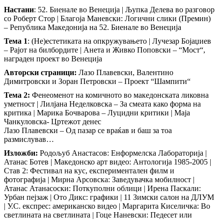
Настани
: 52. Биенале во Венеција | Љупка Делева во разговор
со Роберт Стор | Благоја Маневски: Логични слики (Премин)
– Република Македонија на 52. Биенале во Венеција
Тема 1
: (Не)естетиката на опкружувањето | Лучезар Бојаџиев
– Рајот на билбордите | Анета и Живко Поповски – “Мост“,
награден проект во Венеција
Авторски страници:
Лазо Плавевски, Валентино
Димитровски и Зоран Петровски – Проект “Шампити“
Тема 2:
Фенеоменот на комичното во македонската ликовна
уметност | Лилјана Неделковска – За смеата како форма на
критика | Марика Бочварова – Луцидни критики | Маја
Чанкуловска- Цртежот денес
Лазо Плавевски – Од пазар се враќав и баш за тоа
размислував…
Изложби:
Родољуб Анастасов: Енформелска Лабораторија |
Атанас Ботев | Македонско арт видео: Антологија 1985-2005 |
Став 2: Фестивал на кус, експериментален филм и
фотографија | Мирна Арсовска: Заведувачка мобилност |
Атанас Атанасоски: Поткуполни облици | Ирена Паскали:
Урбан пејзаж | Ото Дикс: графики | 11 Зимски салон на ДЛУМ
| У.С. експрес: американско видео | Маргарита Киселичка: Во
светлината на светлината | Гоце Наневски: Педесет или