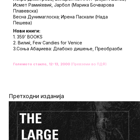
Исмет Рамиќевиќ, Јарбол (Марика Бочварова
Плавевска)
Весна Дунимаглоска; Ирена Паскали (Нада
Пешева)
Нови книги:
1. 359’ BOOKS
2. Вилиќ, Few Candies for Venice
3.Соња Абаџиева: Длабоко дишење, Преобразби
Големото стакло, 12-13, 2000
(Превземи во ПДФ)
Претходни изданија