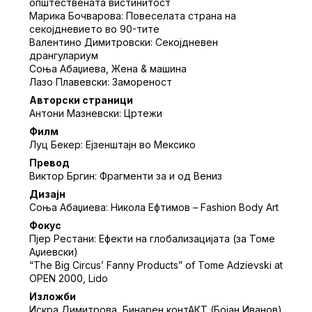
општествената вистинитост
Марика Бочварова: Повеселата страна на
секојдневието во 90-тите
Валентино Димитровски: Секојдневен
дрангулариум
Соња Абаџиева, Жена & машина
Лазо Плавевски: Замореност
Авторски страници
Антони Мазневски: Цртежи
Филм
Луц Бекер: Ејзенштајн во Мексико
Превод
Виктор Бргин: Фрагменти за и од Вениз
Дизајн
Соња Абаџиева: Никола Ефтимов – Fashion Body Art
Фокус
Пјер Рестани: Ефекти на глобализацијата (за Томе
Аџиевски)
“The Big Circus’ Fanny Products” of Tome Adzievski at
OPEN 2000, Lido
Изложби
Искра Димитрова, Бинарен контАКТ (Бојан Иванов)