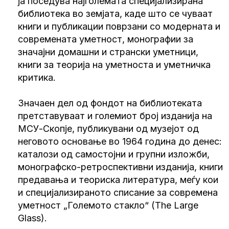
ја поседува најголемата специјализирана
библиотека во земјата, каде што се чуваат
книги и публикации поврзани со модерната и
современата уметност, монографии за
значајни домашни и странски уметници,
книги за теорија на уметноста и уметничка
критика.
Значаен дел од фондот на библиотеката
претставуваат и големиот број изданија на
МСУ-Скопје, публикувани од музејот од
неговото основање во 1964 година до денес:
каталози од самостојни и групни изложби,
монографско-ретроспективни изданија, книги
предавања и теориска литература, меѓу кои
и специјализираното списание за современа
уметност „Големото стакло“ (The Large
Glass).