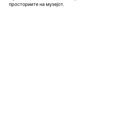
просториите на музејот.
Адреса
Самоилова 17
Скопје, 1000
T: +389 (0)2 3110 123
Влезници
билет 100 денари
Работно време
Вторник - Сабота
10:00 - 17:00
Недела
09:00 - 13:00
Контакт
info@msu.mk
Следете не