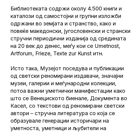
Библиотеката содржи околу 4.500 книги и
каталози од самостојни и групни изложби
одржани во земјата и странство, како и
повеќе македонски, југословенски и странски
стручни периодични изданија од средината
на 20 век до денес, меѓу кои се Umetnost,
Artforum, Frieze, Texte zur Kunst итн.
Исто така, Музејот поседува и публикации
од светски реномирани издавачи, значајни
музеи, галерии и меѓународни колекции,
потоа важни уметнички манифестации како
што се Венециското биенале, Документа во
Касел, со текстови од реномирани светски
автори – стручна литература со која се
образувале генерации историчари на
уметноста, уметници и љубители на