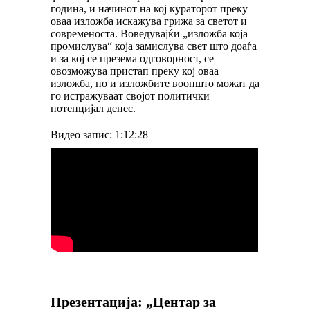
година, и начинот на кој кураторот преку
оваа изложба искажува грижа за светот и
современоста. Воведувајќи „изложба која
промислува“ која замислува свет што доаѓа
и за кој се презема одговорност, се
овозможува пристап преку кој оваа
изложба, но и изложбите воопшто можат да
го истражуваат својот политички
потенцијал денес.
Видео запис: 1:12:28
Презентација: „Центар за