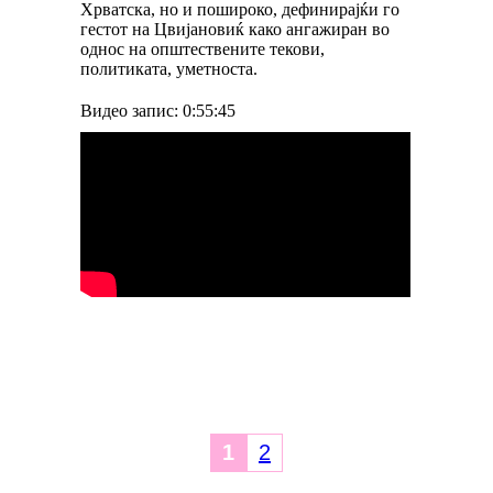
Хрватска, но и пошироко, дефинирајќи го
гестот на Цвијановиќ како ангажиран во
однос на општествените текови,
политиката, уметноста.
Видео запис: 0:55:45
1
2