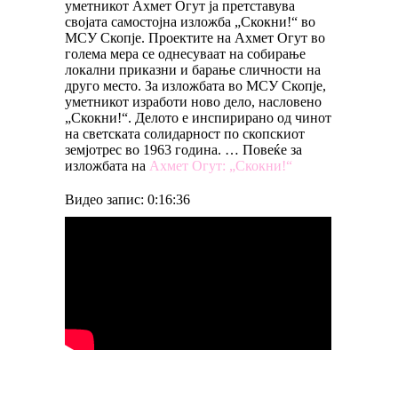
уметникот Ахмет Огут ја претставува
својата самостојна изложба „Скокни!“ во
МСУ Скопје. Проектите на Ахмет Огут во
голема мера се однесуваат на собирање
локални приказни и барање сличности на
друго место. За изложбата во МСУ Скопје,
уметникот изработи ново дело, насловено
„Скокни!“. Делото е инспирирано од чинoт
на светската солидарност по скопскиот
земјотрес во 1963 година. … Повеќе за
изложбата на
Ахмет Огут: „Скокни!“
Видео запис: 0:16:36