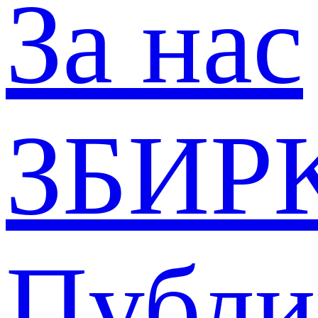
За нас
ЗБИР
Публи