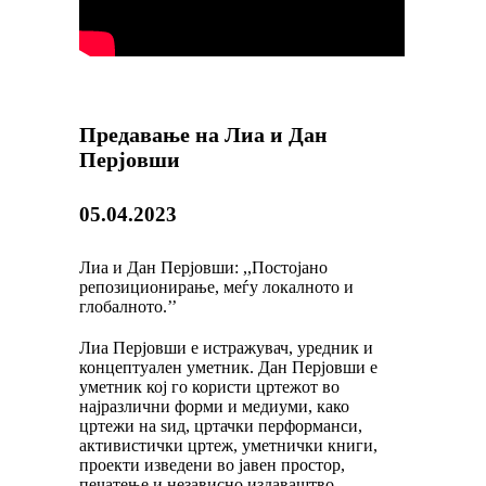
Предавање на Лиа и Дан
Перјовши
05.04.2023
Лиа и Дан Перjовши: ,,Постојано
репозиционирање, меѓу локалното и
глобалното.’’
Лиа Перјовши е истражувач, уредник и
концептуален уметник. Дан Перјовши е
уметник кој го користи цртежот во
најразлични форми и медиуми, како
цртежи на ѕид, цртачки перформанси,
активистички цртеж, уметнички книги,
проекти изведени во јавен простор,
печатење и независно издаваштво.