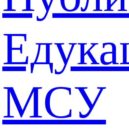
Едука
МСУ