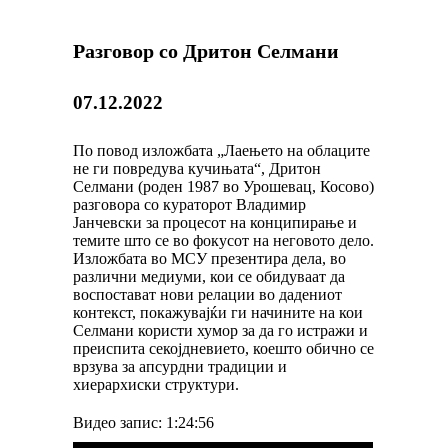
Разговор со Дритон Селмани
07.12.2022
По повод изложбата „Лаењето на облаците
не ги повредува кучињата“, Дритон
Селмани (роден 1987 во Урошевац, Косово)
разговора со кураторот Владимир
Јанчевски за процесот на конципирање и
темите што се во фокусот на неговото дело.
Изложбата во МСУ презентира дела, во
различни медиуми, кои се обидуваат да
воспостават нови релации во дадениот
контекст, покажувајќи ги начините на кои
Селмани користи хумор за да го истражи и
преиспита секојдневието, коешто обично се
врзува за апсурдни традиции и
хиерархиски структури.
Видео запис: 1:24:56