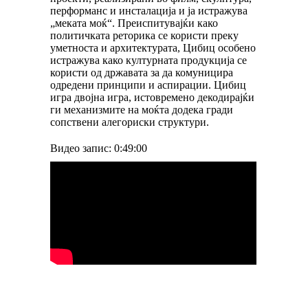
перформанс и инсталација и ја истражува
„меката моќ“. Преиспитувајќи како
политичката реторика се користи преку
уметноста и архитектурата, Цибиц особено
истражува како културната продукција се
користи од државата за да комуницира
одредени принципи и аспирации. Цибиц
игра двојна игра, истовремено декодирајќи
ги механизмите на моќта додека гради
сопствени алегориски структури.
Видео запис: 0:49:00