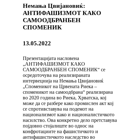
Немања Цвијановиќ:
АНТИФАШИЗМОТ КАКО
САМООДБРАНБЕН
СПОМЕНИК
13.05.2022
Презентацијата насловена
„АНТИФАШИЗМОТ КАКО
САМООДБРАНБЕН СПОМЕНИК“ се
осредоточува на реализираната
интервецнија на Немања Цвијановиќ
„Споменикот на Црвената Риека –
споменикот на самоодбрана“ реализирана
во 2020 година во Риека, Хрватска, кој
може да се разбере како промислен акт кој
се спротивставува на подемот на
национализмот како и националистичкото
насилство. Ова конкретно дело претставува
појдовно стојалиште во однос на
конфротациите на фашистичкото и
антифашистичкото наследство во