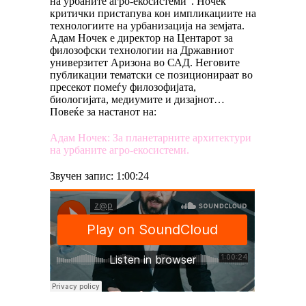
на урбаните агро-екосистеми“. Ночек
критички пристапува кон импликациите на
технологиите на урбанизација на земјата.
Адам Ночек е директор на Центарот за
филозофски технологии нa Државниот
универзитет Аризона во САД. Неговите
публикации тематски се позиционираат во
пресекот помеѓу филозофијата,
биологијата, медиумите и дизајнот…
Повеќе за настанот на:
Адам Ночек: За планетарните архитектури
на урбаните агро-екосистеми.
Звучен запис: 1:00:24