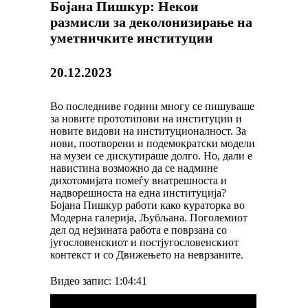
Бојана Пишкур: Некои
размисли за деколонизирање на
уметничките институции
20.12.2023
Во последниве години многу се пишуваше
за новите прототипови на институции и
новите видови на институционалност. За
нови, поотворени и подемократски модели
на музеи се дискутираше долго. Но, дали е
навистина возможно да се надмине
дихотомијата помеѓу внатрешноста и
надворешноста на една институција?
Бојана Пишкур работи како кураторка во
Модерна галерија, Љубљана. Поголемиот
дел од нејзината работа е поврзана со
југословенскиот и постјугословенскиот
контекст и со Движењето на неврзаните.
Видео запис: 1:04:41