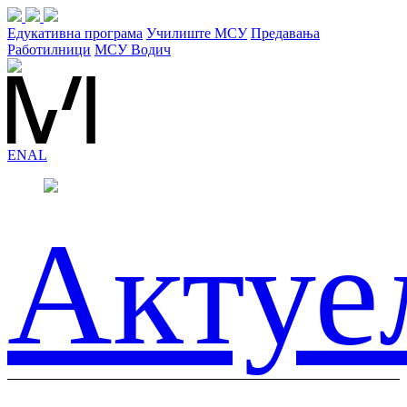
Едукативна програма
Училиште МСУ
Предавања
Работилници
МСУ Водич
EN
AL
Актуе