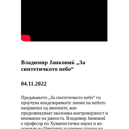
Владимир Јанковиќ „За
синтетичкото небо“
04.11.2022
Предавањето „За синтетичкото небо“ ги
проучува кондезирачките линии на небото
направени од авионите, кои
предизвикуваат еколошка контроверзност и
внимание на јавноста. Владимир Јанковиќ
е професор по Хуманистички науки и ко-
основач на Центарот за кризни студии на