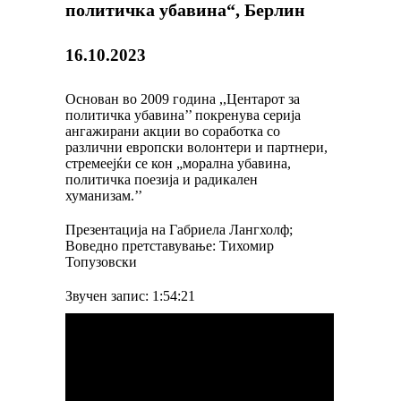
политичка убавина“, Берлин
16.10.2023
Основан во 2009 година ,,Центарот за
политичка убавина’’ покренува серија
ангажирани акции во соработка со
различни европски волонтери и партнери,
стремеејќи се кон „морална убавина,
политичка поезија и радикален
хуманизам.’’
Презентација на Габриела Лангхолф;
Воведно претставување: Тихомир
Топузовски
Звучен запис: 1:54:21