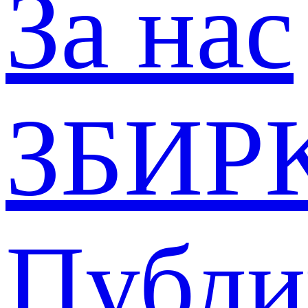
За нас
ЗБИР
Публи