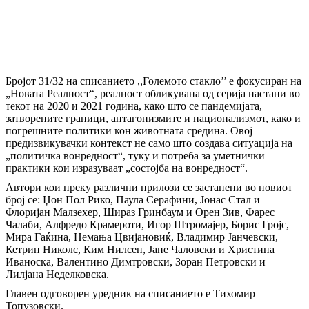
Бројот 31/32 на списанието ,,Големото стакло’’ е фокусиран на
„Новата Реалност“, реалност обликувана од серија настани во
текот на 2020 и 2021 година, како што се пандемијата,
затворените граници, антагонизмите и национализмот, како и
погрешните политики кон животната средина. Овој
предизвикувачки контекст не само што создава ситуација на
„политичка вонредност“, туку и потреба за уметнички
практики кои изразуваат „состојба на вонредност“.
Автори кои преку различни прилози се застапени во новиот
број се: Џон Пол Рико, Паула Серафини, Јонас Стал и
Флоријан Малзехер, Шираз Гринбаум и Орен Зив, Фарес
Чалаби, Алфредо Крамероти, Игор Штромајер, Борис Гројс,
Мира Гаќина, Немања Цвијановиќ, Владимир Јанчевски,
Кетрин Николс, Ким Нилсен, Јане Чаловски и Христина
Иваноска, Валентино Димтровски, Зоран Петровски и
Лилјана Неделковска.
Главен одговорен уредник на списанието е Тихомир
Топузовски.