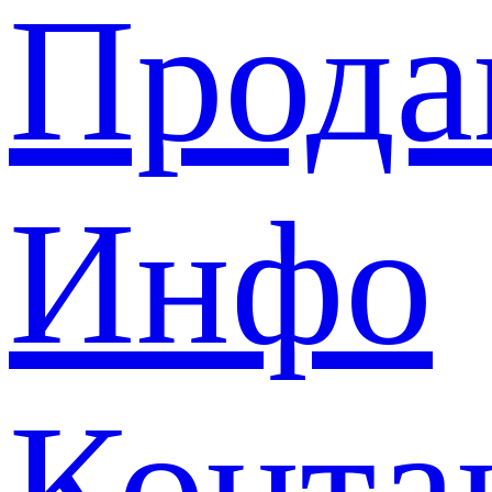
Прода
Инфо
Конта