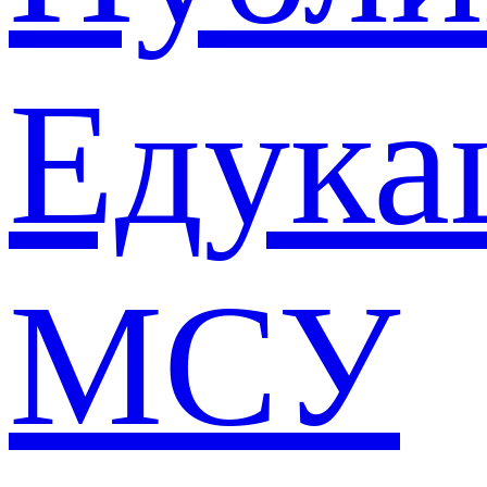
Едука
МСУ