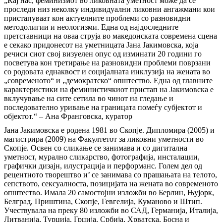
„Кај нас, феминизмот во ликовната уметност може да се
проследи низ неколку индивидуални ликовни ангажмани кои
пристапуваат кон актуелните проблеми со разновидни
методолигии и неологизми. Една од најдоследните
претставници на оваа струја во македонската современа сцена
е секако придонесот на уметницата Јана Јакимовска, која
речиси сиот свој визуелен опус од изминати 20 години го
посветува кон третирање на разновидни проблеми поврзани
со родовата еднаквост и социјалната инклузија на жената во
„современото“ и „демократско“ општество. Една од главните
карактеристики на феминистичкиот пристап на Јакимовска е
вклучување на сите сетила во чинот на гледање и
последователно уривање на границата помеѓу субјектот и
објектот.“ – Ана Франговска, куратор
Јана Јакимовска е родена 1981 во Скопје. Дипломира (2005) и
магистрира (2009) на Факултетот за ликовни уметности во
Скопје. Освен со сликање се занимава и со дигитална
уметност, мурално сликарство, фотографија, инсталации,
графички дизајн, илустрација и перформанс. Голем дел од
рецентното творештво и’ се занимава со прашањата на телото,
сепството, сексуалноста, позицијата на жената во современото
општество. Имала 20 самостојни изложби во Берлин, Њујорк,
Белград, Приштина, Скопје, Гевгелија, Куманово и Штип.
Учествувала на преку 80 изложби во САД, Германија, Италија,
Литванија, Турција, Грција, Србија, Хрватска, Босна и