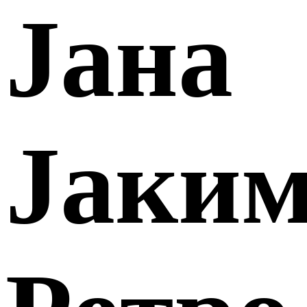
Јана
Јаким