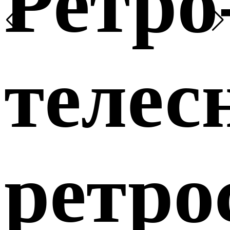
Ретро
телес
ретро