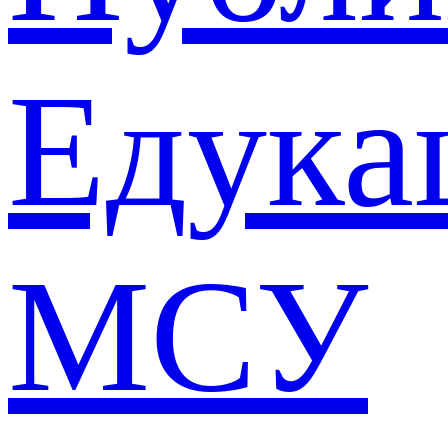
Едука
МСУ