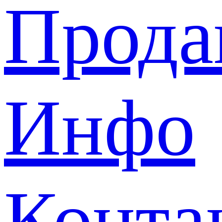
Прода
Инфо
Конта