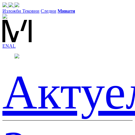
Изложби
Тековни
Следни
Минати
EN
AL
Актуе