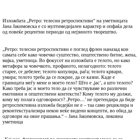
Изложбата „Ретро: телесни ретроспективи“ на уметницата
Јана Јакимовска е со мултимедијален карактер и опфаќа дела
од повеќе рецентни периоди од нејзиното творештво.
„Ретро: телесни ретроспективи е поглед фрлен наназад кон
самата себе како човечко суштество, општествено битие, жена,
мајка, уметница. Во фокусот на изложбата е телото, но како
метафора за човечкото, профаното, нелагодното: телото
старее, се дебелее; телото копулира, раѓа; телото крвари,
умира; телото треба да се покрие, да се казни. Каде е
границата меѓу мене и моето тело? Што е ,јас’, а што телото?
Како треба јас и моето тело да се чувствуваме во различни
емотивни и општествени контексти? Кому телото му должи,
кому му полага одговорност? ,Ретро…’ не претендира да биде
ретроспективна изложба бидејќи не е – таа само рециклира и
реконтекстуализира некои веќе видени концепти, во обид да
одговори на овие прашања.“ – Јана Јакимовска, ликовна
уметница