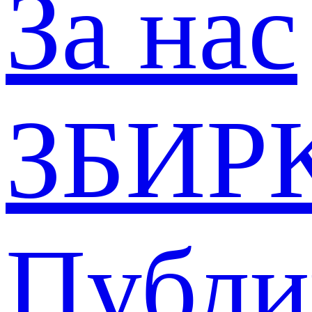
За нас
ЗБИР
Публи