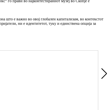
кс“ го прави во најконтестираниот музеј во Скопје е
на што е важно во овој глобален капитализам, во контекстот
ријатели, ни е идентитетот, туку и единствена опција за