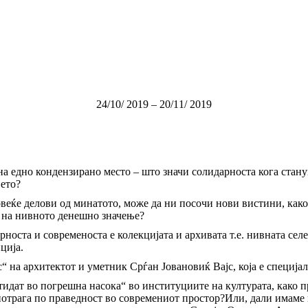
24/10/ 2019 – 20/11/ 2019
на едно кондензирано место – што значи солидарноста кога стану
њето?
веќе делови од минатото, може да ни посочи нови вистини, како
о на нивното денешно значење?
оста и современоста е колекцијата и архивата т.е. нивната селе
ција.
 на архитектот и уметник Срѓан Јовановиќ Вајс, која е специјал
тидат во погрешна насока“ во институциите на културата, како 
отрага по праведност во современиот простор?Или, дали имаме 