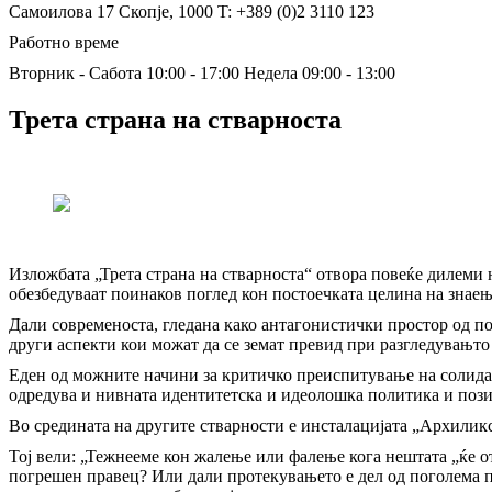
Самоилова 17
Скопје, 1000
T: +389 (0)2 3110 123
Работно време
Вторник - Сабота 10:00 - 17:00
Недела 09:00 - 13:00
Трета страна на стварноста
Изложбата „Трета страна на стварноста“ отвора повеќе дилеми 
обезбедуваат поинаков поглед кон постоечката целина на знае
Дали современоста, гледана како антагонистички простор од по
други аспекти кои можат да се земат превид при разгледувањт
Еден од можните начини за критичко преиспитување на солидарн
одредува и нивната идентитетска и идеолошка политика и пози
Во средината на другите стварности е инсталацијата „Архиликс“
Тој вели: „Тежнееме кон жалење или фалење кога нештата „ќе о
погрешен правец? Или дали протекувањето е дел од поголема п