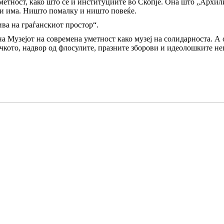
метност, како што се и институциите во Скопје. Она што „Архили
 ги има. Ништо помалку и ништо повеќе.
ва на граѓанскиот простор“.
 Музејот на современа уметност како музеј на солидарноста. А о
ичкото, надвор од флосулите, празните зборови и идеолошките неп