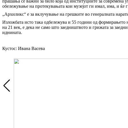
прашања се важни за било која од институциите за современа у
обележување на протекувањата кои музејот ги имал, има, и ќе
„Архиликс“ е за вклучување на грешките во генералната нарати
Изложбата исто така одбележува и 55 години од формирањето на
на 21 век, е дека не само што заедништвото и грижата за заедн
иднината.
Кустос: Ивана Васева