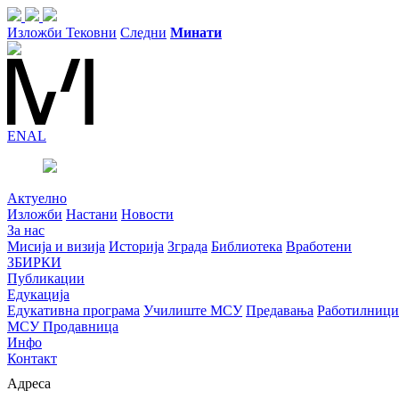
Изложби
Тековни
Следни
Минати
EN
AL
Актуелно
Изложби
Настани
Новости
За нас
Мисија и визија
Историја
Зграда
Библиотека
Вработени
ЗБИРКИ
Публикации
Едукација
Едукативна програма
Училиште МСУ
Предавања
Работилници
МСУ Продавница
Инфо
Контакт
Адреса