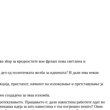
ва збор за вредностите кои фрлаат нова светлина и
 дел од политичката желба за иднината? И дали има некои
кција, пристапот, начинот на изложување и претставување ја
но создадена за оваа изложба.
протекувањето. Прашањето е: дали навистина работите одат во
некаква идеја за што навистина е тоа погрешно нешто? Овие