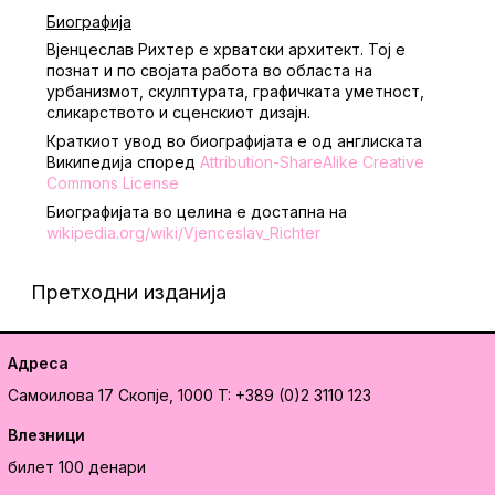
Биографија
Вјенцеслав Рихтер е хрватски архитект. Тој е
познат и по својата работа во областа на
урбанизмот, скулптурата, графичката уметност,
сликарството и сценскиот дизајн.
Краткиот увод во биографијата е од англиската
Википедија според
Attribution-ShareAlike Creative
Commons License
Биографијата во целина е достапна на
wikipedia.org/wiki/Vjenceslav_Richter
Претходни изданија
Адреса
Самоилова 17
Скопје, 1000
T: +389 (0)2 3110 123
Влезници
билет 100 денари