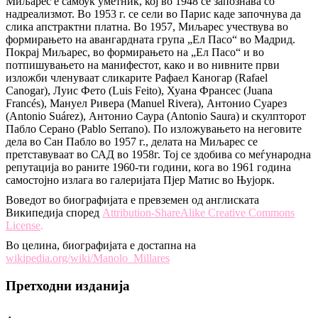
Миљарес е самоук уметник, кој во 1948 се запознава со
надреализмот. Во 1953 г. се сели во Парис каде започнува да
слика апстрактни платна. Во 1957, Миљарес учествува во
формирањето на авангардната група „Ел Пасо“ во Мадрид.
Покрај Миљарес, во формирањето на „Ел Пасо“ и во
потпишувањето на манифестот, како и во нивните први
изложби членуваат сликарите Рафаел Каногар (Rafael
Canogar), Луис Фето (Luis Feito), Хуана Франсес (Juana
Francés), Мануел Ривера (Manuel Rivera), Антонио Суарез
(Antonio Suárez), Антонио Саура (Antonio Saura) и скулпторот
Пабло Серано (Pablo Serrano). По изложувањето на неговите
дела во Сан Пабло во 1957 г., делата на Миљарес се
претставуваат во САД во 1958г. Тој се здобива со меѓународна
репутација во раните 1960-ти години, кога во 1961 година
самостојно излага во галеријата Пјер Матис во Њујорк.
Воведот во биографијата е превземен од англиската
Википедија според
Attribution-ShareAlike Creative Commons
License
.
Во целина, биографијата е достапна на
wikipedia.org/wiki/Manolo_Millares
Претходни изданија