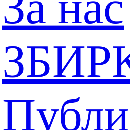
За нас
ЗБИР
Публи