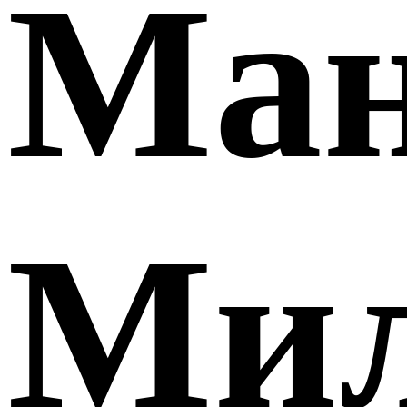
Ман
Миљ