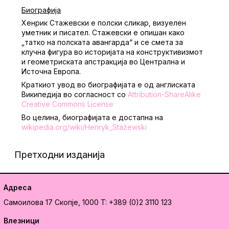
Биографија
Хенрик Стажевски е полски сликар, визуелен
уметник и писател. Стажевски е опишан како
„татко на полската авангарда“ и се смета за
клучна фигура во историјата на конструктивизмот
и геометриската апстракција во Централна и
Источна Европа.
Краткиот увод во биографијата е од англиската
Википедија во согласност со
Attribution-ShareAlike
Creative Commons License
Во целина, биографијата е достапна на
wikipedia.org/wiki/Henryk_Stażewski
Претходни изданија
Адреса
Самоилова 17
Скопје, 1000
T: +389 (0)2 3110 123
Влезници