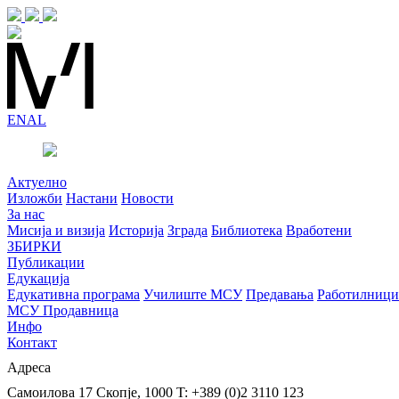
EN
AL
Актуелно
Изложби
Настани
Новости
За нас
Мисија и визија
Историја
Зграда
Библиотека
Вработени
ЗБИРКИ
Публикации
Едукација
Едукативна програма
Училиште МСУ
Предавања
Работилници
МСУ Продавница
Инфо
Контакт
Адреса
Самоилова 17
Скопје, 1000
T: +389 (0)2 3110 123