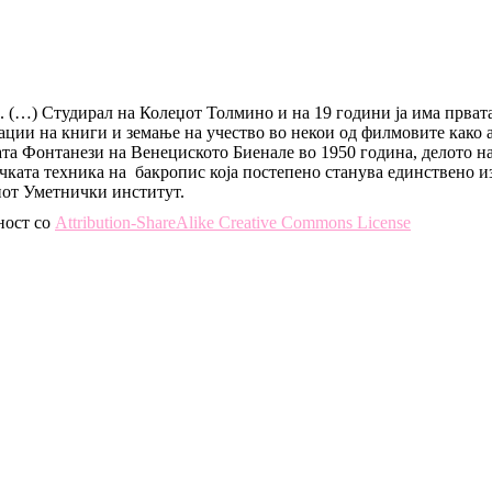
. (…) Студирал на Колеџот Толмино и на 19 години ја има прват
ации на книги и земање на учество во некои од филмовите како 
та Фонтанези на Венециското Биенале во 1950 година, делото на
ичката техника на бакропис која постепено станува единствено и
ниот Уметнички институт.
ност со
Attribution-ShareAlike Creative Commons License