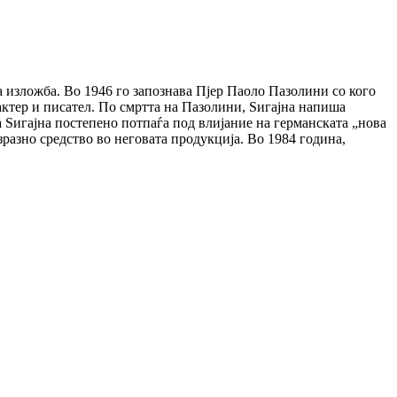
а изложба. Во 1946 го запознава Пјер Паоло Пазолини со кого
актер и писател. По смртта на Пазолини, Ѕигајна напиша
 Ѕигајна постепено потпаѓа под влијание на германската „нова
зразно средство во неговата продукција. Во 1984 година,