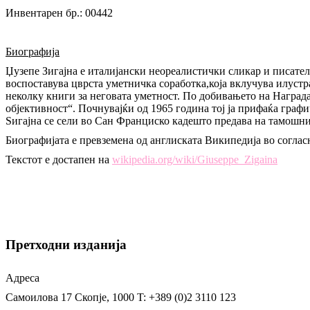
Инвентарен бр.: 00442
Биографија
Џузепе Зигајна e италијански неореалистички сликар и писател
воспоставува цврста уметничка соработка,која вклучува илустр
неколку книги за неговата уметност. По добивањето на Награда
објективност“. Почнувајќи од 1965 година тој ја прифаќа граф
Ѕигајна се сели во Сан Франциско кадешто предава на тамош
Биографијата е превземена од англиската Википедија во соглас
Текстот е достапен на
wikipedia.org/wiki/Giuseppe_Zigaina
Претходни изданија
Адреса
Самоилова 17
Скопје, 1000
T: +389 (0)2 3110 123