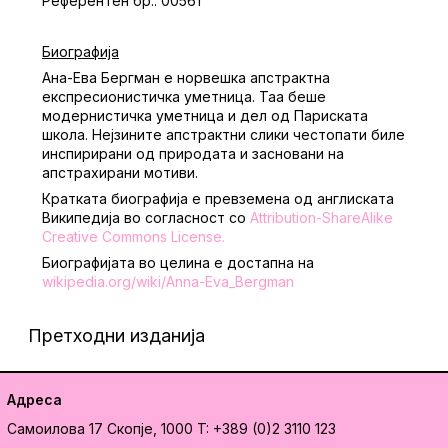
Референтен бр.: 00561
Биографија
Ана-Ева Бергман е норвешка апстрактна
експресионистичка уметница. Таа беше
модернистичка уметница и дел од Париската
школа. Нејзините апстрактни слики честопати биле
инспирирани од природата и засновани на
апстрахирани мотиви.
Кратката биографија е превземена од англиската
Википедија во согласност со
Attribution-ShareAlike
Creative Commons License
.
Биографијата во целина е достапна на
wikipedia.org/wiki/Anna-Eva_Bergman
Претходни изданија
Адреса
Самоилова 17
Скопје, 1000
T: +389 (0)2 3110 123