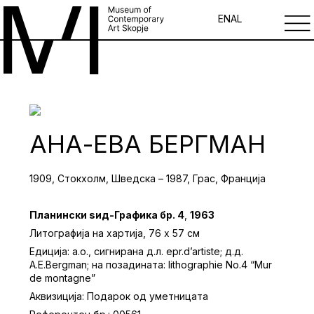
EN
AL
АНА-ЕВА БЕРГМАН
1909, Стокхолм, Шведска – 1987, Грас, Франција
Планински ѕид-Графика бр. 4
,
1963
Литографија на хартија, 76 х 57 см
Едиција: а.о., сигнирана д.л. epr.d’artiste; д.д.
A.E.Bergman; на позадината: lithographie No.4 “Mur
de montagne”
Аквизиција: Подарок од уметницата