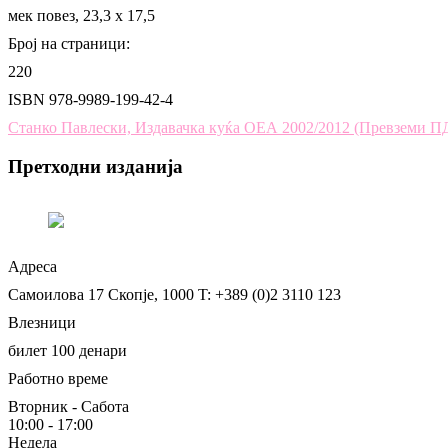
мек повез, 23,3 х 17,5
Број на страници:
220
ISBN 978-9989-199-42-4
Станко Павлески, Издавачка куќа ОЕА 2002/2012 (Превземи П
Претходни изданија
Адреса
Самоилова 17
Скопје, 1000
T: +389 (0)2 3110 123
Влезници
билет 100 денари
Работно време
Вторник - Сабота
10:00 - 17:00
Недела