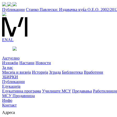
Публикации
Станко Павлески: Издавачка куќа О.Е.О. 2002/201
EN
AL
Актуелно
Изложби
Настани
Новости
За нас
Мисија и визија
Историја
Зграда
Библиотека
Вработени
ЗБИРКИ
Публикации
Едукација
Едукативна програма
Училиште МСУ
Предавања
Работилници
МСУ Продавница
Инфо
Контакт
Адреса