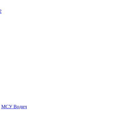
2
МСУ Водич