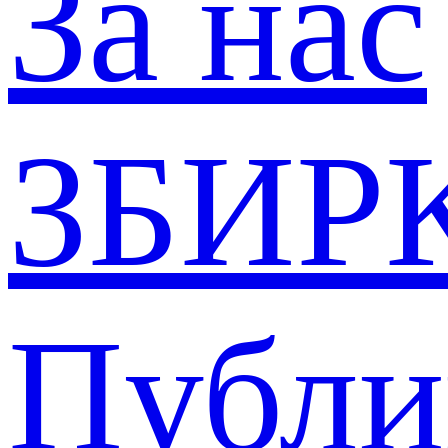
За нас
ЗБИР
Публи