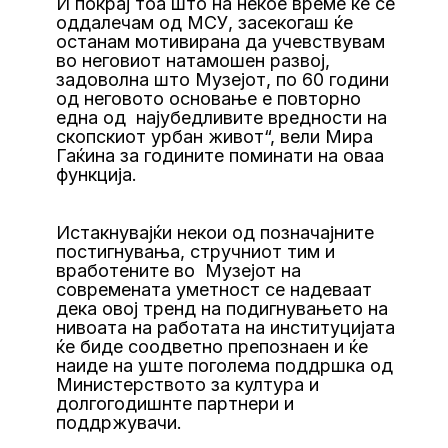
И покрај тоа што на некое време ќе се
оддалечам од МСУ, засекогаш ќе
останам мотивирана да учевствувам
во неговиот натамошен развој,
задоволна што Музејот, по 60 години
од неговото основање е повторно
една од најубедливите вредности на
скопскиот урбан живот“, вели Мира
Гаќина за годините поминати на оваа
функција.
Истакнувајќи некои од позначајните
постигнувања, стручниот тим и
вработените во Музејот на
современата уметност се надеваат
дека овој тренд на подигнувањето на
нивоата на работата на институцијата
ќе биде соодветно препознаен и ќе
наиде на уште поголема поддршка од
Министерството за култура и
долгогодишнте партнери и
поддржувачи.