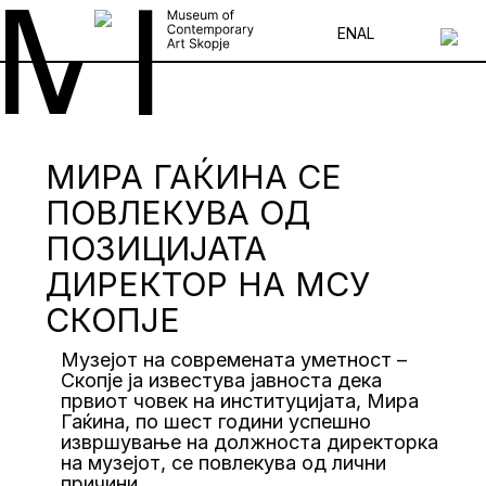
EN
AL
МИРА ГАЌИНА СЕ
ПОВЛЕКУВА ОД
ПОЗИЦИЈАТА
ДИРЕКТОР НА МСУ
СКОПЈЕ
Музејот на современата уметност –
Скопје ја известува јавноста дека
првиот човек на институцијата, Мира
Гаќина, по шест години успешно
извршување на должноста директорка
на музејот, се повлекува од лични
причини.