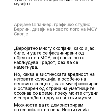
музејот.
Аријане Шпаниер, графичко студио
Берлин, дизајн на новото лого на МСУ
Скопје
„Веројатно многу скопјани, како и јас,
биле, и уште се фасцинирани од
објектот на МСУ, кој спокојно го
набљудува Градот, без да се
наметнува.
Но, каква е вистинската вредност на
неговата колекција, а особено на
неговиот концепт, како музеј инициран
и остварен од страна на уметниците
осознав со време, преку моите студии
и споредби со други светски музеи.
Можноста да го демонстрирам
потенцијалот на оваа Институција,