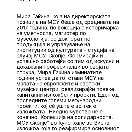
Мира Гаќина, која на директорската
позиција на МСУ беше од средината на
2017 година, по вокација е историчарка
на уметноста, магистер по
музеологија, со докторат по
продукција и управување на
институции од културата – студија на
случај МСУ-Скопје. Формирајќи и
успешно работејќи со тим од искусни и
докажани професиналци во својата
струка, Мира Гаќина изминатите
години успеа да го стави МСУ на
мапата на европските и светски
музејски центри, реализирајќи повеќе
капитални изложбени проекти. Еден од
последните големи меѓународни
проекти, кој сѐ уште е во тек е
изложбата “Ниедно чувство не е
конечно: Колекција на солидарноста,
МСУ Скопје“ во Кунстхале во Виена,
изложба која го реафирмира основниот