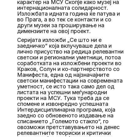
карактер на МСУ Скопје како музеј на
интернационалната солидарност.
Изложбата идната година ќе патува и
во Прага, а во тек се контакти и со
други музеи за проширување на
димензиите на овој проект.
Серијата изложби „Се што ни е
заедничко“ која вклучуваше дела и
лично присуство на редица релевантни
светски и регионални уметници, потоа
соработката на изложбени проекти во
Краков, Солун и ко-партнерството со
Манифеста, една од најзначајните
светски манифестации на современата
уметност, се исто така само дел од
листата на успешни меѓународни
проекти на МСУ. Тука треба да се
спомене и извонредно успешната
Интердисциплинарна програма, која
заедно со обновеното издавање на
списанието „Големото стакло“, го
овозможи претставувањето на денес
релевантните теориски и критички