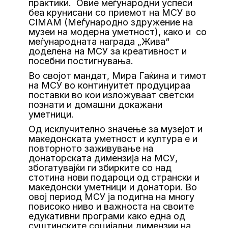
практики. Овие меѓународни успеси
беа крунисани со приемот на МСУ во
CIMAM (Меѓународно здружение на
музеи на модерна уметност), како и со
меѓународната награда „Жива“
доделена на МСУ за креативност и
посебни постигнувања.
Во својот мандат, Мира Гаќина и тимот
на МСУ во континуитет продуцираа
поставки во кои изложуваат светски
познати и домашни докажани
уметници.
Од исклучително значење за музејот и
македонската уметност и култура е и
повторното заживување на
донаторската димензија на МСУ,
збогатувајќи ги збирките со над
стотина нови подароци од странски и
македонски уметници и донатори. Во
овој период МСУ ја подигна на многу
повисоко ниво и важноста на своите
едукативни програми како една од
суштинските социјални димензии на