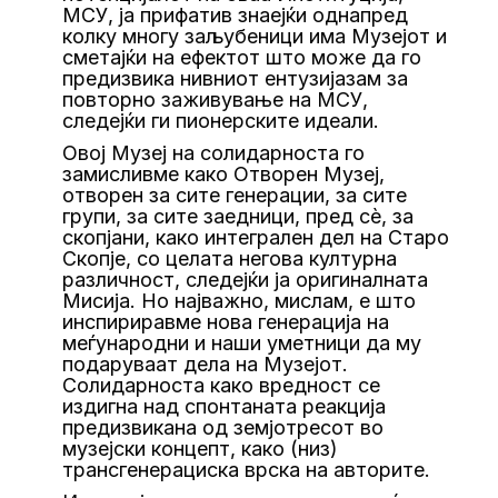
МСУ, ја прифатив знаејќи однапред
колку многу заљубеници има Музејот и
сметајќи на ефектот што може да го
предизвика нивниот ентузијазам за
повторно заживување на МСУ,
следејќи ги пионерските идеали.
Овој Музеј на солидарноста го
замисливме како Отворен Музеј,
отворен за сите генерации, за сите
групи, за сите заедници, пред сè, за
скопјани, како интегрален дел на Старо
Скопје, со целата негова културна
различност, следејќи ја оригиналната
Мисија. Но најважно, мислам, е што
инспириравме нова генерација на
меѓународни и наши уметници да му
подаруваат дела на Музејот.
Солидарноста како вредност се
издигна над спонтаната реакција
предизвикана од земјотресот во
музејски концепт, како (низ)
трансгенерациска врска на авторите.