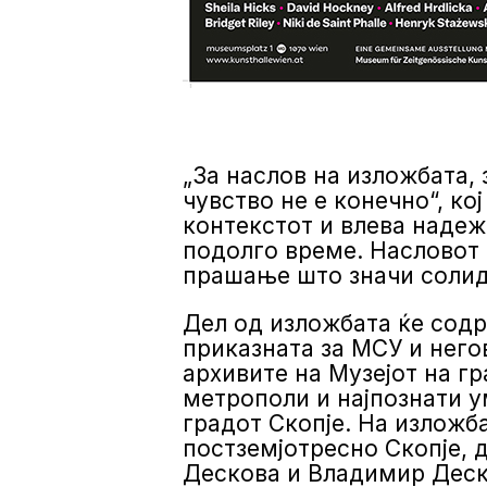
„За наслов на изложбата,
чувство не е конечно“, ко
контекстот и влева надеж
подолго време. Насловот 
прашање што значи солид
Дел од изложбата ќе содр
приказната за МСУ и него
архивите на Музејот на гр
метрополи и најпознати у
градот Скопје. На изложб
постземјотресно Скопје, 
Дескова и Владимир Деск