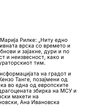
 Марија Рилке: „Ниту едно
нивната врска со времето и
нови и зајакне, дури и по
т и неизвесност, како и
ураторскиот тим.
ансформацијата на градот и
Кензо Танге, позајмени од
ека во една од европските
драгоцената збирка на МСУ и
нски макети на
ановски, Ана Ивановска