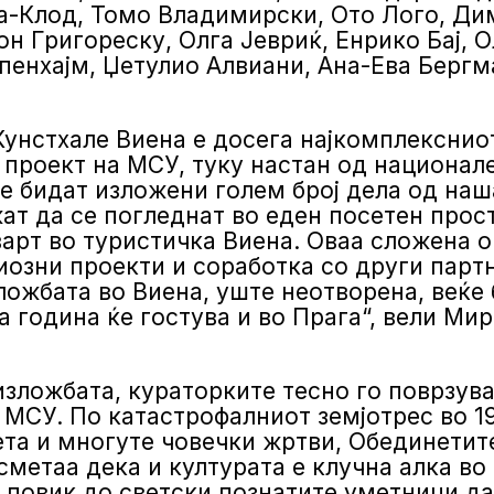
а-Клод, Томо Владимирски, Ото Лого, Д
он Григореску, Олга Јевриќ, Енрико Бај,
пенхајм, Џетулио Алвиани, Ана-Ева Бергм
унстхале Виена е досега најкомплексниот
 проект на МСУ, туку настан од национале
е бидат изложени голем број дела од наша
ат да се погледнат во еден посетен прост
варт во туристичка Виена. Оваа сложена о
озни проекти и соработка со други парт
ложбата во Виена, уште неотворена, веќе 
 година ќе гостува и во Прага“, вели Ми
изложбата, кураторките тесно го поврзува
 МСУ. По катастрофалниот земјотрес во 19
ета и многуте човечки жртви, Обединетит
 сметаа дека и културата е клучна алка в
а повик до светски познатите уметници да