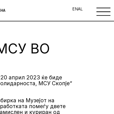
EN
AL
ЕНА
МСУ ВО
 20 април 2023 ќе биде
солидарноста, МСУ Скопје“
бирка на Музејот на
оработката помеѓу двете
замислен и куриран од