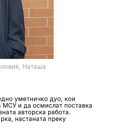
оловиќ, Наташа
едно уметничко дуо, кои
на МСУ и да осмислат поставка
вната авторска работа.
ирка, настаната преку