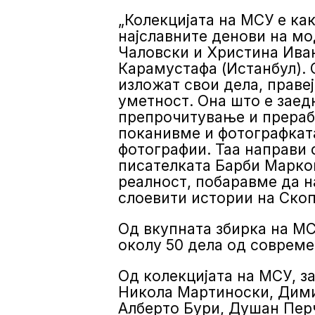
„Колекцијата на МСУ е ка
најславните денови на мо
Чаловски и Христина Иван
Карамустафа (Истанбул). 
изложат свои дела, праве
уметност. Она што е заед
препрочитување и прерабо
поканивме и фотографката
фотографии. Таа направи 
писателката Барби Маркови
реалност, побаравме да н
слоевити истории на Скопј
Од вкупната збирка на МСУ
околу 50 дела од совреме
Од колекцијата на МСУ, з
Никола Мартиноски, Дими
Алберто Бури, Душан Перч