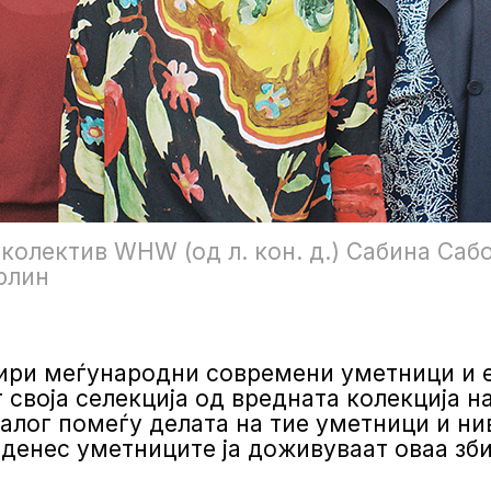
колектив WHW (од л. кон. д.) Сабина Саб
рлин
тири меѓународни современи уметници и 
т своја селекција од вредната колекција 
јалог помеѓу делата на тие уметници и ни
о денес уметниците ја доживуваат оваа зб