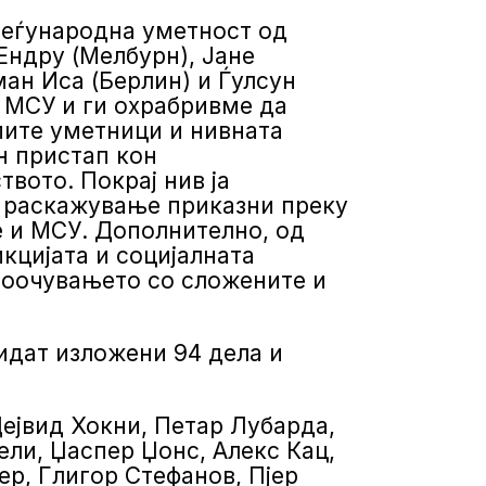
 меѓународна уметност од
Ендру (Мелбурн), Јане
ан Иса (Берлин) и Ѓулсун
а МСУ и ги охрабривме да
мите уметници и нивната
н пристап кон
вото. Покрај нив ја
о раскажување приказни преку
е и МСУ. Дополнително, од
кцијата и социјалната
 соочувањето со сложените и
бидат изложени 94 дела и
Дејвид Хокни, Петар Лубарда,
ли, Џаспер Џонс, Алекс Кац,
р, Глигор Стефанов, Пјер