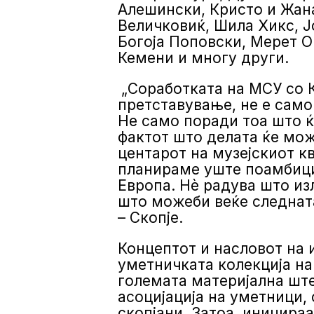
Алешински, Кристо и Жан
Величковиќ, Шила Хикс, Ј
Богоја Поповски, Мерет О
Кемени и многу други.
„Соработката на МСУ со К
претставување, не е само
Не само поради тоа што ќ
фактот што делата ќе мож
центарот на музејскиот к
планираме уште поамбици
Европа. Нè радува што из
што можеби веќе следната
– Скопје.
Концептот и насловот на 
уметничката колекција на
големата материјална шт
асоцијација на уметници,
скопјани. Затоа, иницира