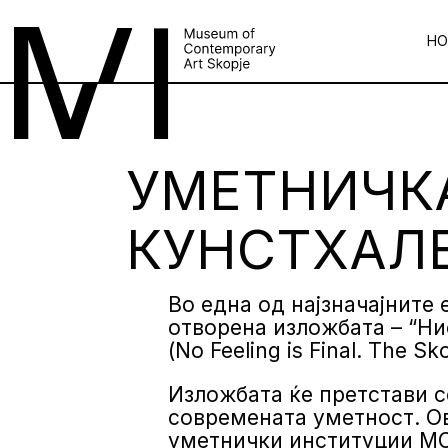
НО
УМЕТНИЧКА
КУНСТХАЛ
Во една од најзначајните
отворена изложбата – “Ни
(No Feeling is Final. The Sko
Изложбата ќе претстави с
современата уметност. Ов
уметнички институции МСУ