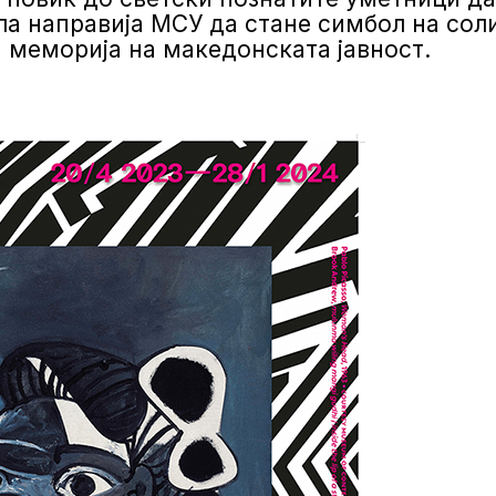
а направија МСУ да стане симбол на солид
 меморија на македонската јавност.