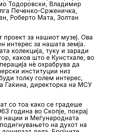
имо Тодоровски, Владимир
 Олга Печенко-Срженичка,
ан, Роберто Мата, Золтан
 проект за нашиот музеј. Ова
н интерес за нашата земја.
та колекција, туку и заради
ор, каков што е Кунстхале, во
перација нè охрабрува да
нерски институции низ
буди толку голем интерес,
ра Гаќина, директорка на МСУ
ат со тоа како се градеше
63 година во Скопје, покрај
е нации и Меѓународната
о подигнувањето на духот на
 донираат дела. Бројните