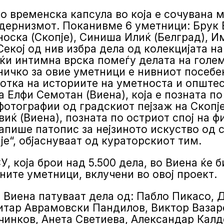
ко временска капсула во која е сочувана
дернизмот. Поканивме 6 уметници: Брук 
оска (Скопје), Синиша Илиќ (Белград), Им
Секој од нив избра дела од колекцијата н
јќи интимна врска помеѓу делата на голе
ничко за овие уметници е нивниот посебе
тка на историите на уметноста и општест
 Елфи Семотан (Виена), која е позната п
фотографии од градскиот пејзаж на Скопј
ќ (Виена), позната по остриот спој на фи
апише патопис за нејзиното искуство од
е“, објаснуваат од кураторскиот тим.
, која брои над 5.500 дела, во Виена ќе 
ните уметници, вклучени во овој проект.
а Виена патуваат дела од: Пабло Пикасо, 
тар Аврамовски Пандилов, Виктор Вазаре
инков, Анета Светиева, Александар Калде