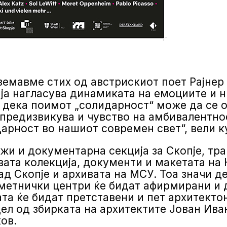
 земавме стих од австрискиот поет Рајнер
ј ја нагласува динамиката на емоциите и 
 дека поимот „солидарност“ може да се об
предизвикува и чувство на амбивалентнос
арност во нашиот современ свет“, вели к
жи и документарна секција за Скопје, тр
вата колекција, документи и макетата на 
ад Скопје и архивата на МСУ. Тоа значи д
метнички центри ќе бидат афирмирани и 
ата ќе бидат претставени и пет архитекто
дел од збирката на архитектите Јован Ив
ов.