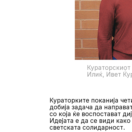
Кураторскиот 
Илиќ, Ивет Ќу
Кураторките поканија че
добија задача да направа
со која ќе воспостават ди
Идејата е да се види как
светската солидарност.