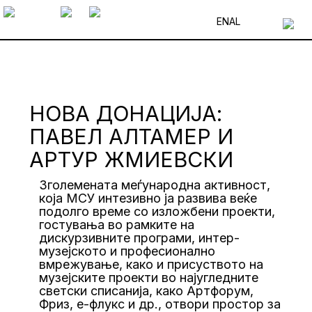
EN
AL
НОВА ДОНАЦИЈА:
ПАВЕЛ АЛТАМЕР И
АРТУР ЖМИЕВСКИ
Зголемената меѓународна активност,
која МСУ интезивно ја развива веќе
подолго време со изложбени проекти,
гостувања во рамките на
дискурзивните програми, интер-
музејското и професионално
вмрежување, како и присуството на
музејските проекти во најугледните
светски списанија, како Артфорум,
Фриз, е-флукс и др., отвори простор за