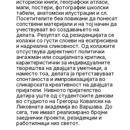
историски книги, географски атласи,
мапи, постери, фотографии школски
табели, анатомски илустрации и сл.
Посетителите беа повикани да понесат
сопствени материјали и на тој начин да
учествуваат во создавањето на
делата. Резултат од резиденцијата се
колажи со густи слоеви на ескпресивна
и надреална сликовност. Од колажите
отсуствува директниот политички
ангажман или социјалната критика,
карактеристични за индивидуалните
творештва на двајцата уметници, а
наместо тоа, делата ја претставуваат
спонтаноста и импровизацијата во
сликарската креативност на двајцата
пријатели. Нивното пријателство
датира уште од студентските денови
во студиото на Грегорш Ковалски на
Ликовната академија во Варшава. До
сега, тие имаат реализирано бројни
заеднички проекти, резиденции и
работилници низ светот.