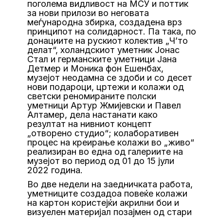
поголема видливост на МСУ и поттик
за нови прилози во неговата
меѓународна збирка, создадена врз
принципот на солидарност. Па така, по
донациите на рускиот колектив „Ч’то
делат“, холандскиот уметник Јонас
Стал и германските уметници Јана
Детмер и Моника фон Ешенбах,
музејот неодамна се здоби и со десет
нови подароци, цртежи и колажи од
светски реномираните полски
уметници Артур Жмијевски и Павел
Алтамер, дела настанати како
резултат на нивниот концепт
„отворено студио“; колаборативен
процес на креирање колажи во „живо“
реализиран во една од галериите на
музејот во период од 01 до 15 јули
2022 година.
Во две недели на заедничката работа,
уметниците создадоа повеќе колажи
на картон користејќи акрилни бои и
визуелен материјал позајмен од стари