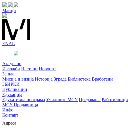
Маици
EN
AL
Актуелно
Изложби
Настани
Новости
За нас
Мисија и визија
Историја
Зграда
Библиотека
Вработени
ЗБИРКИ
Публикации
Едукација
Едукативна програма
Училиште МСУ
Предавања
Работилници
МСУ Продавница
Инфо
Контакт
Адреса