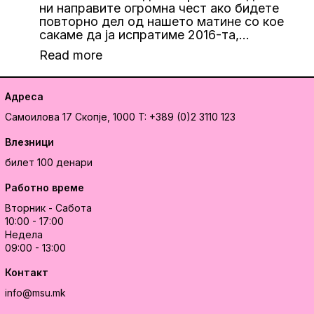
ни направите огромна чест ако бидете
повторно дел од нашето матине со кое
сакаме да ја испратиме 2016-та,…
Read more
Адреса
Самоилова 17
Скопје, 1000
T: +389 (0)2 3110 123
Влезници
билет 100 денари
Работно време
Вторник - Сабота
10:00 - 17:00
Недела
09:00 - 13:00
Контакт
info@msu.mk