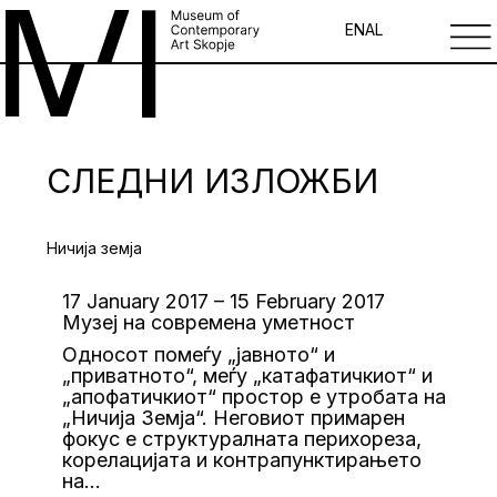
EN
AL
СЛЕДНИ ИЗЛОЖБИ
Ничија земја
17 January 2017 – 15 February 2017
Музеј на современа уметност
Односот помеѓу „јавното“ и
„приватното“, меѓу „катафатичкиот“ и
„апофатичкиот“ простор е утробата на
„Ничија Земја“. Неговиот примарен
фокус е структуралната перихореза,
корелацијата и контрапунктирањето
на…