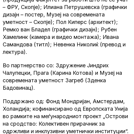
– ФРУ, Скопје); Илиана Петрушевска (графички
дизајн – постер, Музеј на современата
уметност – Скопје); Пол Киперс (архитект);
Ремко ван Бладел (графички дизајн); Рубен
Хамелинк (камера и видео монтажа); Ивана
Самандова (титл); Невенка Николиќ (превод и
лектура).
Во партнерство со: Здружение Јиндрих
Чалупецки, Прага (Карина Котова) и Музеј на
современата уметност Загреб (Зденка
Бадовинац).
Поддржано од: Фонд Мондријан, Амстердам,
Холандија; кофинансирано од Европската Унија
во рамките на меѓународниот проект „Острови
на сродство: Колективен прирачник за
одржливи и инклузивни уметнички институции“.