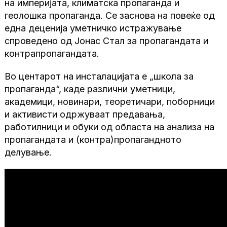
на империјата, климатска пропаганда и
геолошка пропаганда. Се заснова на повеќе од
една деценија уметничко истражување
спроведено од Јонас Стал за пропагандата и
контрапропагандата.
Во центарот на инсталацијата е „школа за
пропаганда“, каде различни уметници,
академици, новинари, теоретичари, поборници
и активисти одржуваат предавања,
работилници и обуки од областа на анализа на
пропагандата и (контра)пропагандното
делување.