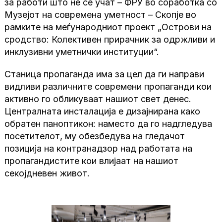
за работи што не се учат – ФРУ во соработка со
Музејот на современа уметност – Скопје во
рамките на меѓународниот проект „Острови на
сродство: Колективен прирачник за одржливи и
инклузивни уметнички институции“.
Станица пропаганда има за цел да ги направи
видливи различните современи пропаганди кои
активно го обликуваат нашиот свет денес.
Централната инсталација е дизајнирана како
обратен паноптикон: наместо да го надгледува
посетителот, му обезбедува на гледачот
позиција на контранадзор над работата на
пропагандистите кои влијаат на нашиот
секојдневен живот.