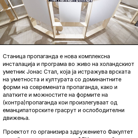
Станица пропаганда е нова комплексна
инсталација и програма во живо на холандскиот
уметник Јонас Стал, која ја истражува врската
на уметноста и културата со доминантните
форми на современата пропаганда, како и
алатките и можностите на формите на
(контра)пропаганда кои произлегуваат од
еманципаторските грасрут и ослободителни
движења.
Проектот го организира здружението Факултет