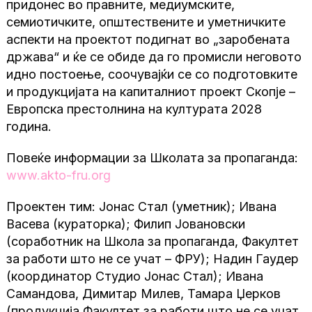
придонес во правните, медиумските,
семиотичките, општествените и уметничките
аспекти на проектот подигнат во „заробената
држава“ и ќе се обиде да го промисли неговото
идно постоење, соочувајќи се со подготовките
и продукцијата на капиталниот проект Скопје –
Европска престолнина на културата 2028
година.
Повеќе информации за Школата за пропаганда:
www.akto-fru.org
Проектен тим: Јонас Стал (уметник); Ивана
Васева (кураторка); Филип Јовановски
(соработник на Школа за пропаганда, Факултет
за работи што не се учат – ФРУ); Надин Гаудер
(координатор Студио Јонас Стал); Ивана
Самандова, Димитар Милев, Тамара Џерков
(продукција Факултет за работи што не се учат