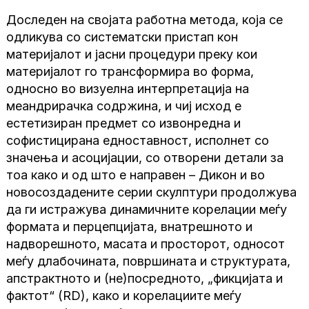
Доследен на својата работна метода, која се
одликува со систематски пристап кон
материјалот и јасни процедури преку кои
материјалот го трансформира во форма,
односно во визуелна интерпретација на
меандрирачка содржина, и чиј исход е
естетизиран предмет со извонредна и
софистицирана едноставност, исполнет со
значења и асоцијации, со отворени детали за
тоа како и од што е направен – Дикон и во
новосоздадените серии скулптури продолжува
да ги истражува динамичните корелации меѓу
формата и перцепцијата, внатрешното и
надворешното, масата и просторот, односот
меѓу длабочината, површината и структурата,
апстрактното и (не)посредното, „фикцијата и
фактот“ (RD), како и корелациите меѓу