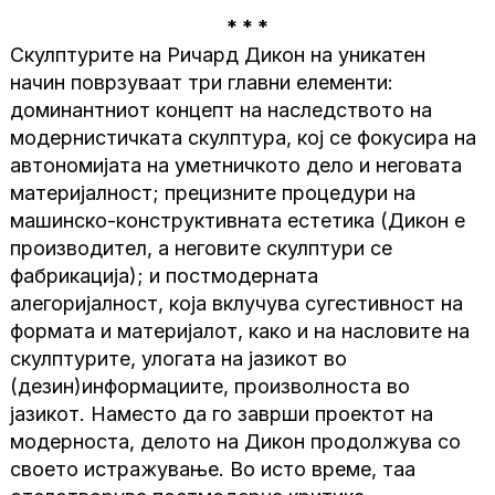
* * *
Скулптурите на Ричард Дикон на уникатен
начин поврзуваат три главни елементи:
доминантниот концепт на наследството на
модернистичката скулптура, кој се фокусира на
автономијата на уметничкото дело и неговата
материјалност; прецизните процедури на
машинско-конструктивната естетика (Дикон е
производител, а неговите скулптури се
фабрикација); и постмодерната
алегоријалност, која вклучува сугестивност на
формата и материјалот, како и на насловите на
скулптурите, улогата на јазикот во
(дезин)информациите, произволноста во
јазикот. Наместо да го заврши проектот на
модерноста, делото на Дикон продолжува со
своето истражување. Во исто време, таа