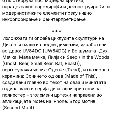
отелотворува постмодерна критика,
парадоксално пародирајќи и деконструирајќи ги
модернистичките елементи преку нивно
инкорпорирање и реинтерпретирање.
* * *
Изложбата ги опфаќа циклусите скулптури на
Дикон со мали и средни димензии, изработени
во дрво: UV84DC (UW84DC) и Во шумата (Дух,
Мечка, Мала мечка, Лилјак и Ѕвер / In the Woods
(Ghost, Bear, Small Bear, Bat, Beast)),
нерѓосувачки челик: Одење (Tread), и глазирана
керамика: Сочинето од ова (Made of This),
создадени главно во текот на оваа и минатата
година, како и серија дигитални принтови на
полиестер – зголемени цртежи направени во
апликацијата Notes на iPhone: Втор мотив
(Second Motif).