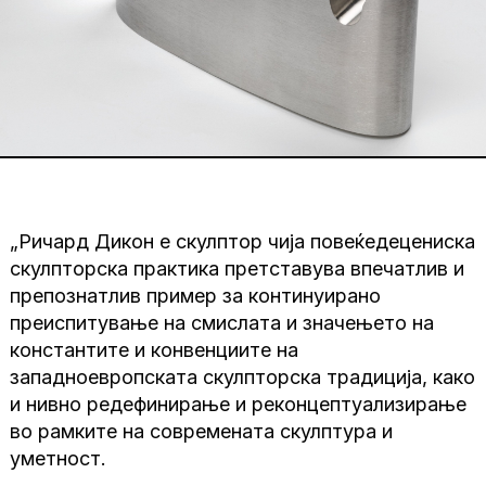
„Ричард Дикон е скулптор чија повеќедецениска
скулпторска практика претставува впечатлив и
препознатлив пример за континуирано
преиспитување на смислата и значењето на
константите и конвенциите на
западноевропската скулпторска традиција, како
и нивно редефинирање и реконцептуализирање
во рамките на современата скулптура и
уметност.