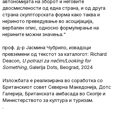
автономијата на зборот и неговите
двосмислености од една страна, и од друга
страна скулпторската форма како таква и
нејзиното преведување во асоцијација,
вербален опис, односно формулирање на
нејзините можни значења.“
проф. д-р Јасмина Чубрило, извадоци
превземени од текстот за каталогот: Richard
Deacon,
U potrazi za neĉim/Looking for
Something
, Galerija Dots, Beograd, 2024
Изложбата е реализирана во соработка со
Британскиот совет Северна Македонија, Дотс
Галерија, Британската амбасада во Скопје и
Министерството за култура и туризам.
.