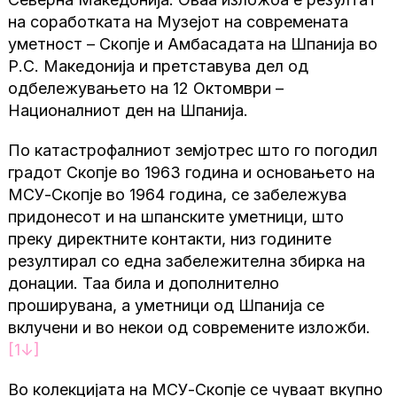
на соработката на Музејот на современата
уметност – Скопје и Амбасадата на Шпанија во
Р.С. Македонија и претставува дел од
одбележувањето на 12 Октомври –
Националниот ден на Шпанија.
По катастрофалниот земјотрес што го погодил
градот Скопје во 1963 година и основањето на
МСУ-Скопје во 1964 година, се забележува
придонесот и на шпанските уметници, што
преку директните контакти, низ годините
резултирал со една забележителна збирка на
донации. Таа била и дополнително
проширувана, а уметници од Шпанија се
вклучени и во некои од современите изложби.
[1
↓
]
Во колекцијата на МСУ-Скопје се чуваат вкупно