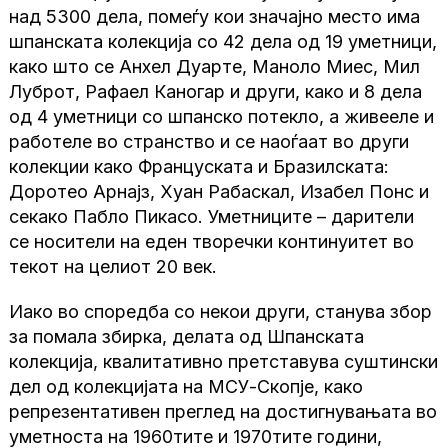
над 5300 дела, помеѓу кои значајно место има
шпанската колекција со 42 дела од 19 уметници,
како што се Анхел Дуарте, Маноло Миес, Мил
Луброт, Рафаел Каногар и други, како и 8 дела
од 4 уметници со шпанско потекло, а живееле и
работеле во странство и се наоѓаат во други
колекции како Француската и Бразилската:
Доротео Арнајз, Хуан Рабаскал, Изабел Понс и
секако Пабло Пикасо. Уметниците – дарители
се носители на еден творечки континуитет во
текот на целиот 20 век.
Иако во споредба со некои други, станува збор
за помала збирка, делата од Шпанската
колекција, квалитативно претставува суштински
дел од колекцијата на МСУ-Скопје, како
репрезентативен преглед на достигнувањата во
уметноста на 1960тите и 1970тите години,