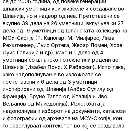
сѐ до 2006 година, од повеќе генерации
шпански уметници кои живееле и создавале во
Шпанија, но и надвор од неа. Претставени се
вкупно 39 дела на 26 уметници, вклучувајќи 27
дела од 19 уметници од Шпанската колекција на
МСУ-Скопје (Р. Каногар, М. Милјарес, Лиза
Рехштеинер, Луис Ортега, Жерар Ломен, Хозе
Луис Галиција и др), како и 6 дела од 4
уметници со шпанско потекло или родени во
Шпанија (Изабел Понс, Х.Рабаскал). Исто така,
како надополнување,во изложбата се
претставени и 6 дела од 3 уметници
инспирирани од Шпанија (Албер Сулилу од
Франција; Бруно Талпо од Италија и Иво
Вељанов од Македонија). Изложбата ја
надополнува и изборот на документи, каталози
и фотографии од архивата на МСУ-Скопје, кои
го осветлуваат контекстот во кој се создавала