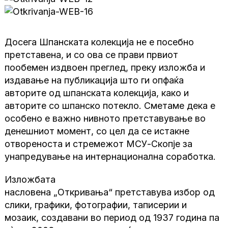
Досега Шпанската колекција не е посебно
претставена, и со ова се прави првиот
пообемен издвоен преглед, преку изложба и
издавање на публикација што ги опфаќа
авторите од шпанската колекција, како и
авторите со шпанско потекло. Сметаме дека е
особено е важно нивното претставување во
денешниот момент, со цел да се истакне
отвореноста и стремежот МСУ-Скопје за
унапредување на интернационална соработка.
Изложбата
насловена „Откривања“ претставува избор од
слики, графики, фотографии, таписерии и
мозаик, создавани во период од 1937 година па