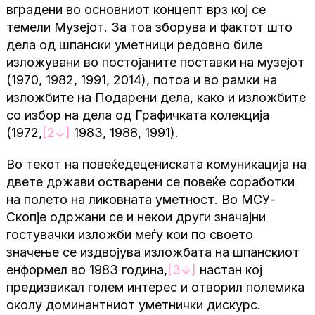
вградени во основниот концепт врз кој се
темели Музејот. За тоа зборува и фактот што
дела од шпански уметници редовно биле
изложувани во постојаните поставки на музејот
(1970, 1982, 1991, 2014), потоа и во рамки на
изложбите на Подарени дела, како и изложбите
со избор на дела од Графичката колекција
(1972,
[2
↓
]
1983, 1988, 1991).
Во текот на повеќедецениската комуникација на
двете држави остварени се повеќе соработки
на полето на ликовната уметност. Во МСУ-
Скопје одржани се и некои други значајни
гостувачки изложби меѓу кои по своето
значење се издвојува изложбата на шпанскиот
енформел во 1983 година,
[3
↓
]
настан кој
предизвикал голем интерес и отворил полемика
околу доминантниот уметнички дискурс.