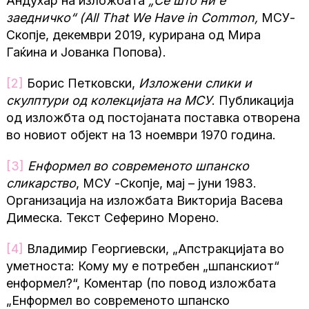
Андухар на изложбата
„Сé што ни е
заедничко“ (All That We Have in Common,
МСУ-
Скопје, декември 2019, курирана од Мира
Гаќина и Јованка Попова).
[2]
Борис Петковски,
Изложени слики и
скулптури од колекцијата на МСУ
. Публикација
од изложбта од постојаната поставка отворена
во новиот објект на 13 ноември 1970 година.
[3]
Енформел во современото шпанско
сликарство
, МСУ -Скопје, мај – јуни 1983.
Организација на изложбата Викторија Васева
Димеска. Текст Сеферино Морено.
[4]
Владимир Георгиевски, „Апстракцијата во
уметноста: Кому му е потребен „шпанскиот“
енформел?“, Коментар (по повод изложбата
„Енформел во современото шпанско