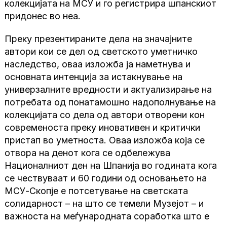
колекцијата на МСУ и го регистрира шпанскиот
придонес во неа.
Преку презентираните дела на значајните
автори кои се дел од светското уметничко
наследство, оваа изложба ја наметнува и
основната интенција за истакнување на
универзалните вредности и актуализирање на
потребата од понатамошно надополнување на
колекцијата со дела од автори отворени кон
современоста преку иновативен и критички
пристап во уметноста. Оваа изложба која се
отвора на денот кога се одбележува
Националниот ден на Шпанија во годината кога
се чествуваат и 60 години од основањето на
МСУ-Скопје е потсетување на светската
солидарност – на што се темели Музејот – и
важноста на меѓународната соработка што е