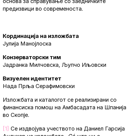
основа за справување со заедничките
предизвици во современоста.
Кординација на изложбата
Јулија Манојлоска
Конзерваторски тим
Јадранка Милчовска, Љупчо Иљовски
Визуелен идентитет
Нада Прља Серафимовски
Изложбата и каталогот се реализирани со
финансиска помош на Амбасадата на Шпанија
во Скопје.
[1]
Се издвојува учеството на Даниел Гарсија