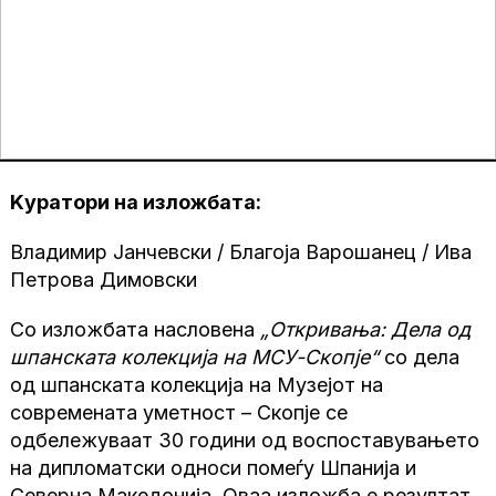
Kуратори на изложбата:
Владимир Јанчевски / Благоја Варошанец / Ива
Петрова Димовски
Со изложбата насловена
„Откривања: Дела од
шпанската колекција на МСУ-Скопје“
со дела
од шпанската колекција на Музејот на
современата уметност – Скопје сe
одбележуваат 30 години од воспоставувањето
на дипломатски односи помеѓу Шпанија и
Северна Македонија. Оваа изложба е резултат