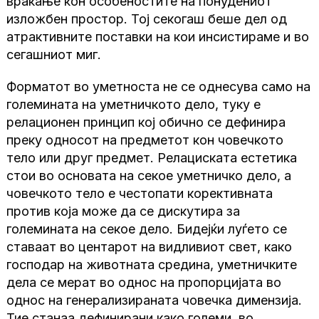
враќање кон особеностите на понудениот
изложбен простор. Тој секогаш беше дел од
атрактивните поставки на кои инсистираме и во
сегашниот миг.
Форматот во уметноста не се однесува само на
големината на уметничкото дело, туку е
релационен принцип кој обично се дефинира
преку односот на предметот кон човечкото
тело или друг предмет. Релациската естетика
стои во основата на секое уметничко дело, а
човечкото тело е честопати корективната
против која може да се дискутира за
големината на секое дело. Бидејќи луѓето се
ставаат во центарот на видливиот свет, како
господар на животната средина, уметничките
дела се мерат во однос на пропорцијата во
однос на генерализираната човечка димензија.
Тие станаа дефинирани како големи, во