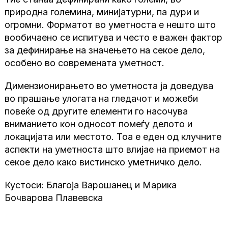
природна големина, минијатурни, па дури и
огромни. Форматот во уметноста е нешто што
вообичаено се испитува и често е важен фактор
за дефинирање на значењето на секое дело,
особено во современата уметност.
Димензионирањето во уметноста ја доведува
во прашање улогата на гледачот и можеби
повеќе од другите елементи го насочува
вниманието кон односот помеѓу делото и
локацијата или местото. Тоа е еден од клучните
аспекти на уметноста што влијае на приемот на
секое дело како вистинско уметничко дело.
Кустоси: Благоја Варошанец и Марика
Бочварова Плавевска