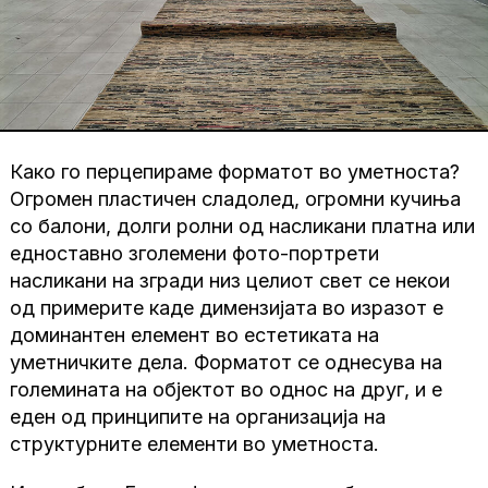
Како го перцепираме форматот во уметноста?
Огромен пластичен сладолед, огромни кучиња
со балони, долги ролни од насликани платна или
едноставно зголемени фото-портрети
насликани на згради низ целиот свет се некои
од примерите каде димензијата во изразот е
доминантен елемент во естетиката на
уметничките дела. Форматот се однесува на
големината на објектот во однос на друг, и е
еден од принципите на организација на
структурните елементи во уметноста.