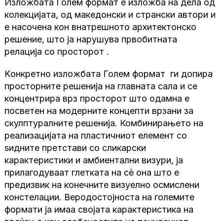
Изложбата Голем формат е изложба на дела од
колекцијата, од македонски и странски автори и
е насочена кон внатрешното архитектонско
решение, што ја нарушува првобитната
релација со просторот .
Kонкретно изложбата Голем формат ги допира
просторните решенија на главната сала и се
концентрира врз просторот што одамна е
посветен на модерните концепти врзани за
скулптуралните решенија. Комбинирањето на
реализацијата на пластичниот елемент со
ѕидните претстави со сликарски
карактеристики и амбиентални визури, ја
прилагодуваат глетката на сè она што е
предизвик на конечните визуелно осмислени
констелации. Веродостојноста на големите
формати ја имаа својата карактеристика на