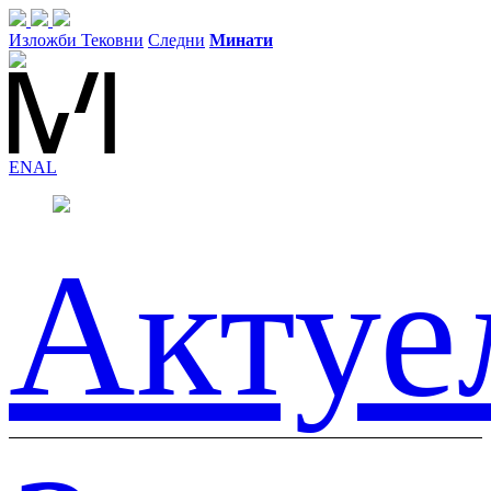
Изложби
Тековни
Следни
Минати
EN
AL
Актуе