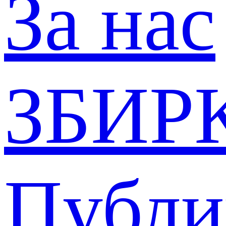
За нас
ЗБИР
Публи