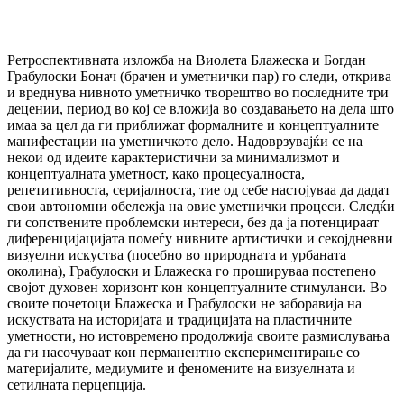
Ретроспективната изложба на Виолета Блажеска и Богдан
Грабулоски Бонач (брачен и уметнички пар) го следи, открива
и вреднува нивното уметничко творештво во последните три
децении, период во кој се вложија во создавањето на дела што
имаа за цел да ги приближат формалните и концептуалните
манифестации на уметничкото дело. Надоврзувајќи се на
некои од идеите карактеристични за минимализмот и
концептуалната уметност, како процесуалноста,
репетитивноста, серијалноста, тие од себе настојуваа да дадат
свои автономни обележја на овие уметнички процеси. Следќи
ги сопствените проблемски интереси, без да ја потенцираат
диференцијацијата помеѓу нивните артистички и секојдневни
визуелни искуства (посебно во природната и урбаната
околина), Грабулоски и Блажеска го прошируваа постепено
својот духовен хоризонт кон концептуалните стимуланси. Во
своите почетоци Блажеска и Грабулоски не заборавија на
искуствата на историјата и традицијата на пластичните
уметности, но истовремено продолжија своите размислувања
да ги насочуваат кон перманентно експериментирање со
материјалите, медиумите и феномените на визуелната и
сетилната перцепција.