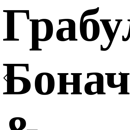
Грабу
Бона