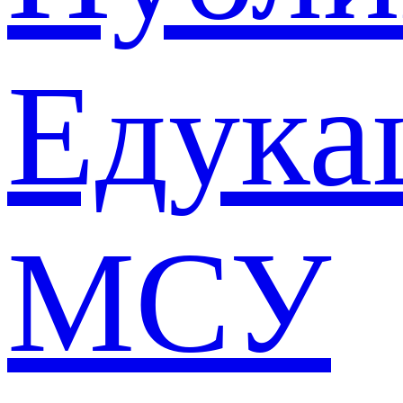
Едука
МСУ