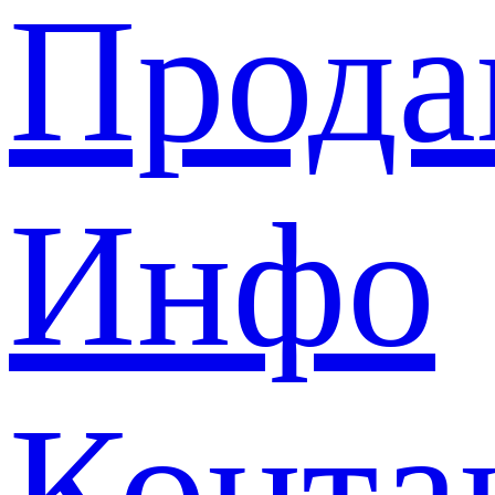
Прода
Инфо
Конта