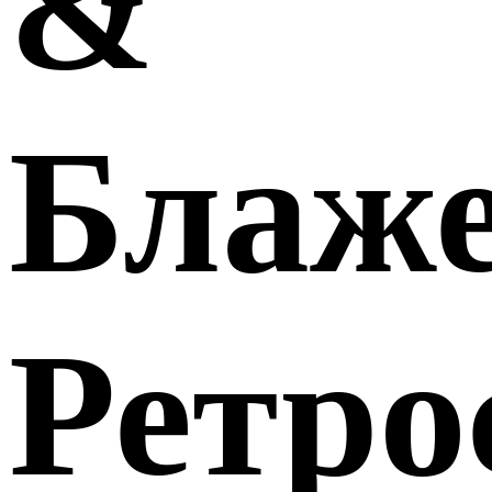
&
Блаже
Ретро