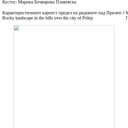
Кустос: Марика Бочварова Плавевска
Карактеристичниот карпест предел на ридовите над Прилеп //
М
Rocky landscape in the hills over the city of Prilep
П