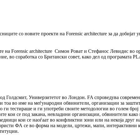
ниците со новите проекти на Forensic architecture за да добијат
 на Forensic architecture Симон Роват и Стефанос Левидис во ор
ие, во соработка со Британски совет, како дел од програмата 
па од Голдсмит, Универзитетот во Лондон. FA спроведува соврем
и тоа во име на меѓународни обвинители, организации за заштит
 ги тестирaше и ги употреби своите методологии во голем број з
ците кои се под закана, невладини организации, обвинители как
аедници кои се наоѓаат во конфликтни зони или на некоја друг н
 користи ФА се во форма на модели, цртежи, мапи, интерактивни
ституции.