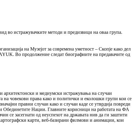
 увид во истражувачките методи и предизвици на оваа група.
ганизација на Музејот за современа уметност – Скопје како дел
PLAYUK. Во продолжение следат биографиите на предавачите од
ени архитектонски и медиумски истражувања на случаи
а на човекови права како и политички и еколошки групи кои се
начајни правни случаи како и случаи каде се утврдија повреди
о и Обединетите Нации. Главните корисници на работата на ФА
ачин се засегнати од неуспехот на државата нив да ги заштити
 картографски карти, веб-базирани филмови и анимации, кои