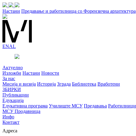
Настани
Предавање и работилница со Форензична архитектура
EN
AL
Актуелно
Изложби
Настани
Новости
За нас
Мисија и визија
Историја
Зграда
Библиотека
Вработени
ЗБИРКИ
Публикации
Едукација
Едукативна програма
Училиште МСУ
Предавања
Работилници
МСУ Продавница
Инфо
Контакт
Адреса