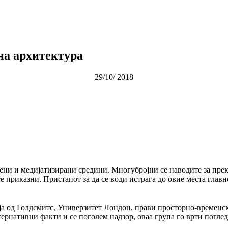
на архитектура
29/10/ 2018
ени и медијатизирани средини. Многубројни се наводите за прек
 приказни. Пристапот за да се води истрага до овие места главн
ја од Голдсмитс, Универзитет Лондон, прави просторно-временска
алтернативни факти и се поголем надзор, оваа група го врти погл