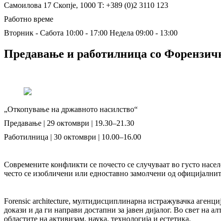
Самоилова 17
Скопје, 1000
T: +389 (0)2 3110 123
Работно време
Вторник - Сабота 10:00 - 17:00
Недела 09:00 - 13:00
Предавање и работилница со Форензич
„Откопување на државното насилство“
Предавање | 29 октомври | 19.30–21.30
Работилница | 30 октомври | 10.00–16.00
Современите конфликти се почесто се случуваат во густо насел
често се изобличени или едноставно замолчени од официјалните
Forensic architecture, мултидисциплинарна истражувачка агенци
докази и да ги направи достапни за јавен дијалог. Во свет на 
областите на активизам, наука, технологија и естетика.