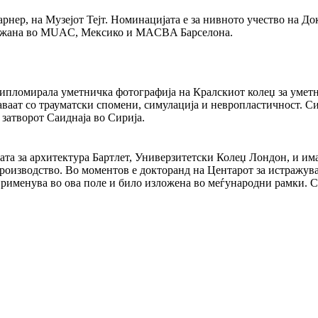
Тарнер, на Музејот Тејт. Номинацијата е за нивното учество на 
дражана во MUAC, Мексико и MACBA Барселона.
 Дипломирала уметничка фотографија на Кралскиот колеџ за уметн
ат со трауматски спомени, симулација и невропластичност. Симон
 затворот Саиднаја во Сирија.
та за архитектура Бартлет, Универзитетски Колеџ Лондон, и има
производство. Во моментов е докторанд на Центарот за истражув
применува во ова поле и било изложена во меѓународни рамки. Ст