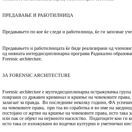
ПРЕДАВАЊЕ И РАБОТИЛНИЦА
Предавањето по кое ќе следи и работилница, ќе ги запознае учес
Предавањето и работилницата ќе биде реализирани од членовите
од нивната интердисциплинарна програма Радикално образован
Forensic architecture.
ЗА FORENSIC ARCHITECTURE
Forensic architecture е мултидисциплинарна истражувачка гру
поврзани со државен криминал и кршење на човековите права, 
залагаат за правда. Во последниве неколку години, ФА успешно
на човековите права, при тоа во соработка и во име на заедни
постојано се жртви на кршење на човековите права, исто така з
или пак се објект на нејзиното насилство. Податоците кои ги
исто така се изложувани во водечки културни и уметнички ин