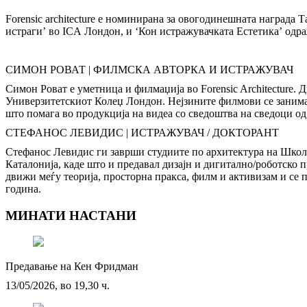
Forensic architecture е номинирана за овогодинешната награда 
истраги’ во ICA Лондон, и ‘Кон истражувачката Естетика’ о
СИМОН РОВАТ | ФИЛМСКА АВТОРКА И ИСТРАЖУВАЧ
Симон Роват е уметница и филмаџија во Forensic Architecture.
Универзитетскиот Колеџ Лондон. Нејзините филмови се занимава
што помага во продукција на видеа со сведоштва на сведоци од
СТЕФАНОС ЛЕВИДИС | ИСТРАЖУВАЧ / ДОКТОРАНТ
Стефанос Левидис ги заврши студиите по архитектура на Школа
Каталонија, каде што и предавал дизајн и дигитално/роботско 
движи меѓу теорија, просторна пракса, филм и активизам и се 
година.
МИНАТИ НАСТАНИ
Предавање на Кен Фридман
13/05/2026, во 19,30 ч.