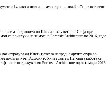
Документа 14 како и нивната самостојна изложба ‘Спротиставени
ост, а има и диплома од Школата за уметност Слејд при
 се приклучи на тимот на Forensic Architecture во 2016, каде
 магистратура од Институтот за напредна архитектура во
ање архитектура, Голдсмитс Универзитет. Неговата работа се
ефанос е истражувач во Forensic Architecture од октомври 2016