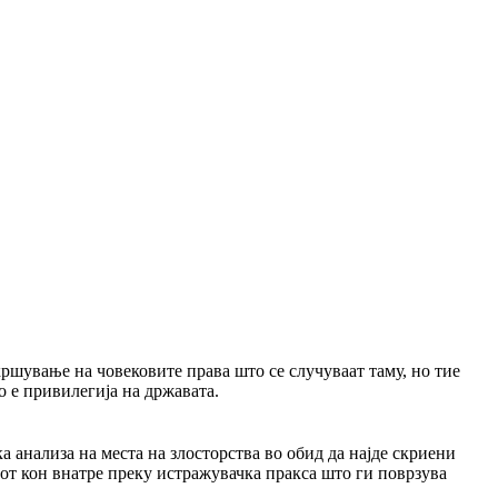
ршување на човековите права што се случуваат таму, но тие
о е привилегија на државата.
 анализа на места на злосторства во обид да најде скриени
едот кон внатре преку истражувачка пракса што ги поврзува