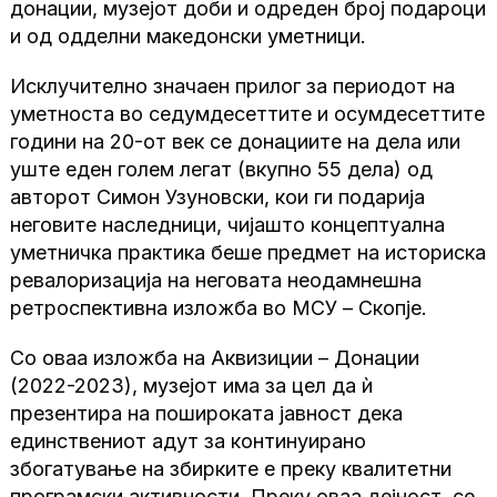
донации, музејот доби и одреден број подароци
и од одделни македонски уметници.
Исклучително значаен прилог за периодот на
уметноста во седумдесеттите и осумдесеттите
години на 20-от век се донациите на дела или
уште еден голем легат (вкупно 55 дела) од
авторот Симон Узуновски, кои ги подарија
неговите наследници, чијашто концептуална
уметничка практика беше предмет на историска
ревалоризација на неговата неодамнешна
ретроспективна изложба во МСУ – Скопје.
Со оваа изложба на Аквизиции – Донации
(2022-2023), музејот има за цел да ѝ
презентира на пошироката јавност дека
единствениот адут за континуирано
збогатување на збирките е преку квалитетни
програмски активности. Преку оваа дејност, се