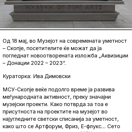
Од 18 мај, во Музејот на современата уметност
– Скопје, посетителите ќе можат да ја
погледнат новоотворената изложба „Аквизиции
– Донации 2022 – 2023“.
Кураторка: Ива Димовски
МСУ-Скопје веќе подолго време ја развива
меѓународната активност, преку значајни
музејски проекти. Како потврда за тоа е
присутноста на проектите на музејот во
најугледните светски списанија за уметност,
како што се Артфорум, Фриз, E-флукс… Сето