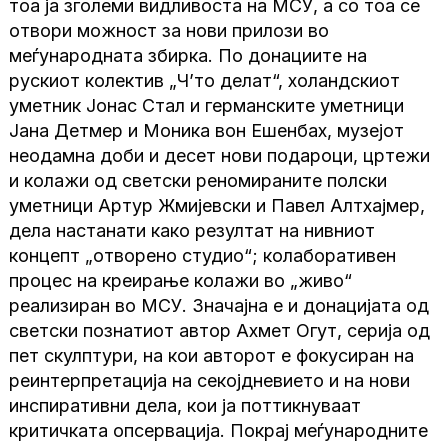
тоа ја зголеми видливоста на МСУ, а со тоа се
отвори можност за нови прилози во
меѓународната збирка. По донациите на
рускиот колектив „Ч’то делат“, холандскиот
уметник Јонас Стал и германските уметници
Јана Детмер и Моника вон Ешенбах, музејот
неодамна доби и десет нови подароци, цртежи
и колажи од светски реномираните полски
уметници Артур Жмијевски и Павел Алтхајмер,
дела настанати како резултат на нивниот
концепт „отворено студио“; колаборативен
процес на креирање колажи во „живо“
реализиран во МСУ. Значајна е и донацијата од
светски познатиот автор Ахмет Огут, серија од
пет скулптури, на кои авторот е фокусиран на
реинтерпретација на секојдневието и на нови
инспиративни дела, кои ја поттикнуваат
критичката опсервација. Покрај меѓународните