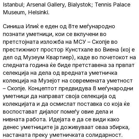
Istanbul; Arsenal Gallery, Bialystok; Tennis Palace
Museum, Helsinki.
Синиша Илиќ е еден од 8те меѓународно
познати уметници, кои се вклучени во
претстојната изложба на МСУ – Скопје во
престижниот простор Кунстхале во Виена (кој е
дел од Музеум Квартиер), каде во почетокот на
следната година ќе биде претставена за првпат
селекција на дела од вредната уметничка
колекција на Музејот на современата уметност
– Скопје. Концептот предвидува 8 меѓународни
уметници да направат своја селекција од
колекцијата и да осмислат поставка со која ќе
воспостават дијалог помеѓу овие дела и
нивната работа. Идејата е да се види како
денес уметниците ја доживуваат оваа збирка,
настаната преку уметничката солидарност.