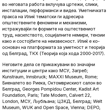
во неговата работа вклучува цртежи, слики,
инсталации, перформанси и видеа. Уметничката
пракса на Илиќ тематски ги адресира
општествените феномени и механизми,
истражувајќи ги формите на оштествениот
труд, насилството, социјалните немири, тензии
како и состојбите на неизвесност. Илиќ е ко-
основач на платформата за уметност и теорија
од Белград, ТКХ (Теорија која хода 2000-2017).
Неговите дела се прикажувани во значајни
институции и центри како МСУ, Загреб;
Kunstraum, Innsbruck; MAXXI Museum, Rome;
Биеналето во Риека, Октомврискиот салон во
Белград, Georges Pompidou Center, Kadist Art
Foundation, Paris; Tate Modern, Calvert 22,
London, МСУ, Љубљана; ЦЗКД, Белград; Welt
Museum, WUK and Open Space, Vienna; DEPO,