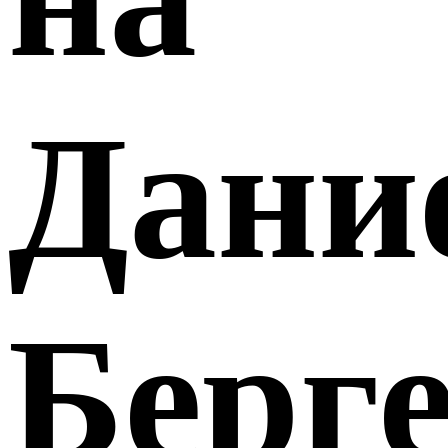
Дани
Берг