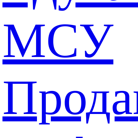
МСУ
Прода