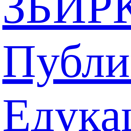
ЗБИР
Публи
Едука