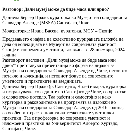
Разговор: Дали музеј може да биде маса или дрво?
Даниела Бергер Прадо, кураторка во Музејот на солидарноста
Салвадор Аљенде (MSSA) Сантијаго, Чиле
Модераторка: Ивана Васева, кураторка, МСУ – Скопје
Предавањето е најава на колективно курираната изложба на
дела од колекцијата на Музејот на современата уметност –
Скопје и современи уметници, закажана за 28 ноември, 2024
година
Разговорот насловен „Дали музеј може да биде маса или
дрво?“ претставува презентација во форма на дијалог за
Музејот на солидарноста Салвадор Аљенде од Чиле, неговото
потекло и колекција, и неговиот фокус на современите
уметности и практиките на заедницата.
Даниела Бергер Прадо (р. Сантијаго, Чиле) е мајка, кураторка
и истражувачка со седиште во Сантијаго де Чиле, со хрватско
и словенечко потекло. Таа работи и самостојно и како
кураторка и раководителка на програмата за изложби во
Музејот на солидарноста Салвадор Аљенде, од 2016 година,
со особен интерес за политичките/женските уметнички
практики. Таа е професорка по современа уметност и
изложбени практики на Универзитетот Алберто Хуртадо,
Сантијаго, Чиле.