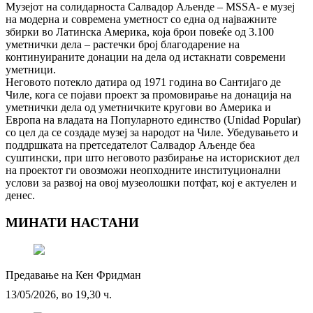
Музејот на солидарноста Салвадор Аљенде – MSSA- е музеј
на модерна и современа уметност со една од најважните
збирки во Латинска Америка, која брои повеќе од 3.100
уметнички дела – растечки број благодарение на
континуираните донации на дела од истакнати современи
уметници.
Неговото потекло датира од 1971 година во Сантијаго де
Чиле, кога се појави проект за промовирање на донација на
уметнички дела од уметничките кругови во Америка и
Европа на владата на Популарното единство (Unidad Popular)
со цел да се создаде музеј за народот на Чиле. Убедувањето и
поддршката на претседателот Салвадор Аљенде беа
суштински, при што неговото разбирање на историскиот дел
на проектот ги овозможи неопходните институционални
услови за развој на овој музеолошки потфат, кој е актуелен и
денес.
МИНАТИ НАСТАНИ
Предавање на Кен Фридман
13/05/2026, во 19,30 ч.