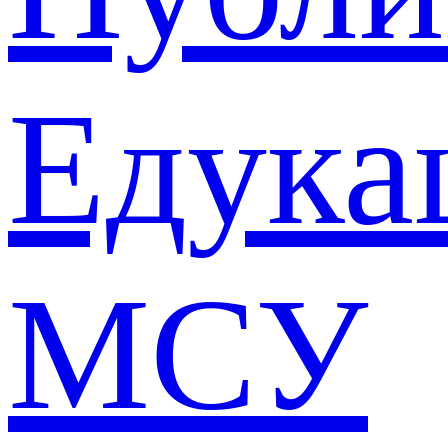
Едука
МСУ