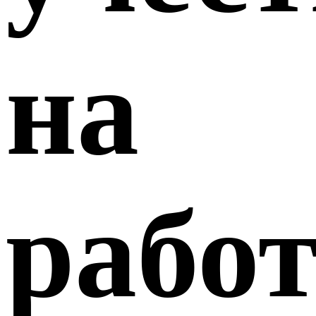
на
рабо