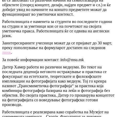
ќе се запознаат со различни начини на семиотизација на
објектите (според концепт, дизајн, најден предмет и сл.) и ќе
добијат увид во начините на коишто предметите можат да
функционираат во уметнички контекст.
Работилницата е наменета за студенти во последните години
на студии и за уметници кои се на почетокот на својата
уметничка пракса. Работилницата ќе се одвива на англиски
јазик.
Заинтересираните учесници можат да се пријават до 30 март,
преку пополнување на формуларот достапен на следниов
линк
.
За повеќе информации контакт: info@msu.mk
Дитер Хамер работи во различни медиуми. Во текот на
последната деценија неговото истражување и практика се
фокусираат на естетските, теоретските и филозофските
импликации на фотографијата како медиум. Тој го креира
називот „Трансмиметичка фотографија“ за практика која
комбинира фотографија базирана на леќи и фотографија без
објектив. Во својата практика, Дитер го проширува концептот
на фотографијата со воведување фотографски готови
производи.
Работилницата е реализирана како соработка на Музејот на
современата уметност – Скопје, Факултетот за ликовни