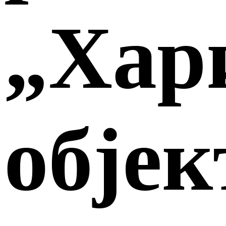
„Хар
објек