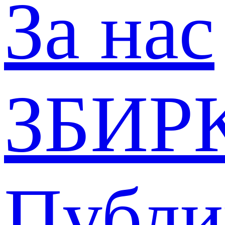
За нас
ЗБИР
Публи