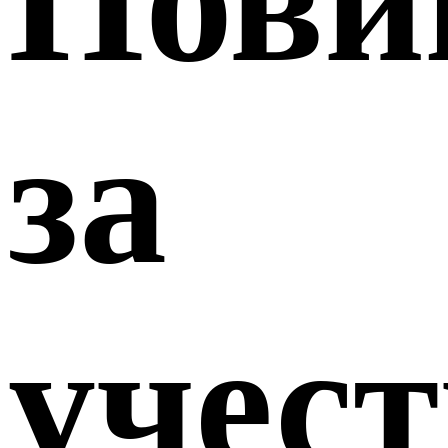
Пови
за
учест