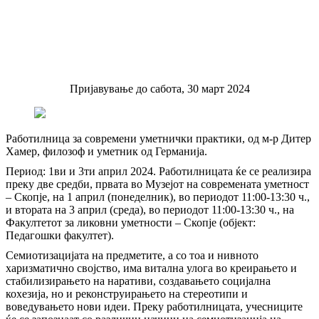
Пријавување до сабота, 30 март 2024
Работилница за современи уметнички практики, од м-р Дитер
Хамер, филозоф и уметник од Германија.
Период: 1ви и 3ти април 2024. Работилницата ќе се реализира
преку две средби, првата во Музејот на современата уметност
– Скопје, на 1 април (понеделник), во периодот 11:00-13:30 ч.,
и втората на 3 април (среда), во периодот 11:00-13:30 ч., на
Факултетот за ликовни уметности – Скопје (објект:
Педагошки факултет).
Семиотизацијата на предметите, а со тоа и нивното
харизматично својство, има витална улога во креирањето и
стабилизирањето на наративи, создавањето социјална
кохезија, но и реконструирањето на стереотипи и
воведувањето нови идеи. Преку работилницата, учесниците