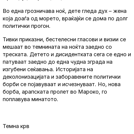
Во една грозничава ноќ, дете гледа дух – жена
која доаѓа од морето, враќајќи се дома по долг
политички прогон.
Тивки приказни, бестелесни гласови и визии се
мешаат во темнината на ноќта заедно со
треската. Детето и дисидентката сега се едно и
патуваат заедно до една чудна зграда на
изгубени сеќавања. Историјата на
деколонизацијата и заборавените политички
борби се појавуваат и исчезнуваат. Но, нова
борба, арапската пролет во Мароко, го
поплавува минатото.
Темна крв