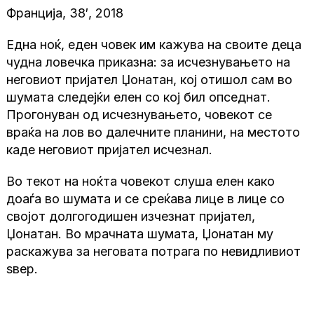
Франција, 38′, 2018
Една ноќ, еден човек им кажува на своите деца
чудна ловечка приказна: за исчезнувањето на
неговиот пријател Џонатан, кој отишол сам во
шумата следејќи елен со кој бил опседнат.
Прогонуван од исчезнувањето, човекот се
враќа на лов во далечните планини, на местото
каде неговиот пријател исчезнал.
Во текот на ноќта човекот слуша елен како
доаѓа во шумата и се среќава лице в лице со
својот долгогодишен изчезнат пријател,
Џонатан. Во мрачната шумата, Џонатан му
раскажува за неговата потрага по невидливиот
ѕвер.