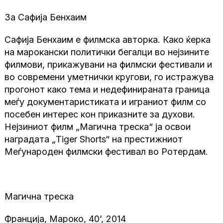
За Сафија Бенхаим
Сафија Бенхаим е филмска авторка. Како ќерка
на марокански политички бегалци во нејзините
филмови, прикажувани на филмски фестивали и
во современи уметнички кругови, го истражува
прогонот како тема и недефинираната граница
меѓу документаристиката и играниот филм со
посебен интерес кон приказните за духови.
Нејзиниот филм „Магична треска“ ја освои
наградата „Tiger Shorts“ на престижниот
Меѓународен филмски фестивал во Ротердам.
Магична треска
Франција, Мароко, 40’, 2014