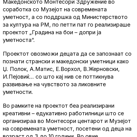
Македонското Монтесори Здружение во
соработка со Музејот на современата
уметност, а со поддршка од Министерството
за култура на РМ, по петти пат го реализираше
проектот „Градина на бои – допри ја
уметноста“.
Проектот овозможи децата да се запознаат со
познати странски и македонски уметници како
Џ. Полок, А.Матис, Е.Ворхол, В.Жерновски,
И.Пејовиќ… со што кај нив се поттикнува
развивање на чувството за ликовните
уметности.
Во рамките на проектот беа реализирани
креативни – едукативно работилници што се
организираа во Монтесори центарот и Музејот
на современата уметност, посетени од деца на
возраст од 3 до 10 години. Во овие