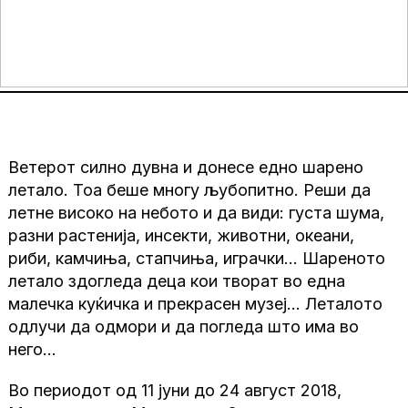
Ветерот силно дувна и донесе едно шарено
летало. Тоа беше многу љубопитно. Реши да
летне високо на небото и да види: густа шума,
разни растенија, инсекти, животни, океани,
риби, камчиња, стапчиња, играчки… Шареното
летало здогледа деца кои творат во една
малечка куќичка и прекрасен музеј… Леталото
одлучи да одмори и да погледа што има во
него…
Во периодот од 11 јуни до 24 август 2018,