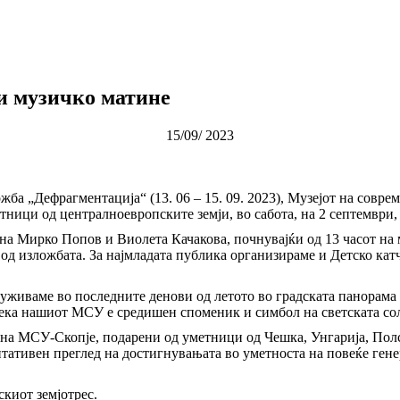
и музичко матине
15/09/ 2023
а „Дефрагментација“ (13. 06 – 15. 09. 2023), Музејот на соврем
ници од централноевропските земји, во сабота, на 2 септември, 
 на Мирко Попов и Виолета Качакова, почнувајќи од 13 часот на 
од изложбата. За најмладата публика организираме и Детско кат
уживаме во последните денови од летото во градската панорама н
 дека нашиот МСУ е средишен споменик и симбол на светската со
на МСУ-Скопје, подарени од уметници од Чешка, Унгарија, Полск
ентативен преглед на достигнувањата во уметноста на повеќе ге
киот земјотрес.