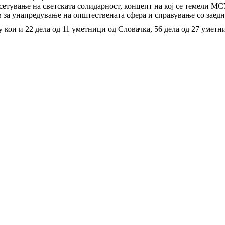
етување на светската солидарност, концепт на кој се темели МСУ
в за унапредување на општествената сфера и справување со заед
 кои и 22 дела од 11 уметници од Словачка, 56 дела од 27 уметн