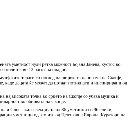
ената уметност нуди ретка можност Бојана Јанева, кустос во
со почеток во 12 часот на пладне.
музејските тераси со поглед на широката панорама на Скопје,
че, каде децата ќе можат да цртаат потикнати и инспирирани од
а највисоката точка во срцето на Скопје со убава музика и
лидарност во обновата на Скопје.
а и Словачка: селекцијата од 86 уметници со 96 слики,
нерации уметници од земјите од Централна Европа. Куратори на