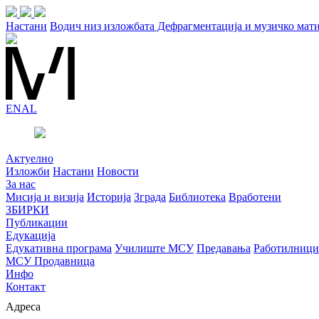
Настани
Водич низ изложбата Дефрагментација и музичко мат
EN
AL
Актуелно
Изложби
Настани
Новости
За нас
Мисија и визија
Историја
Зграда
Библиотека
Вработени
ЗБИРКИ
Публикации
Едукација
Едукативна програма
Училиште МСУ
Предавања
Работилници
МСУ Продавница
Инфо
Контакт
Адреса