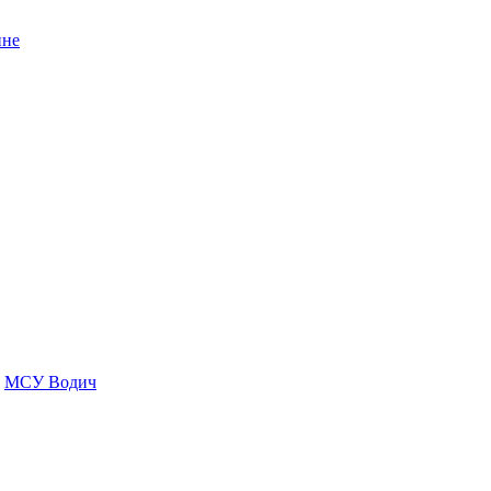
ине
МСУ Водич