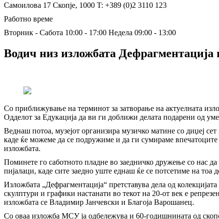
Самоилова 17
Скопје, 1000
T: +389 (0)2 3110 123
Работно време
Вторник - Сабота 10:00 - 17:00
Недела 09:00 - 13:00
Водич низ изложбата Дефрагментација 
Со приближување на терминот за затворање на актуелната изложб
Одделот за Едукација да ви ги доближи делата подарени од умет
Веднаш потоа, музејот организира музичко матине со диџеј сет
каде ќе можеме да се подружиме и да ги сумираме впечатоците 
изложбата.
Поминете го саботното пладне во заедничко дружење со нас да 
пијалаци, каде сите заедно уште еднаш ќе се потсетиме на тоа
Изложбата „Дефрагментација“ претставува дела од колекцијата 
скулптури и графики настанати во текот на 20-от век е репрез
изложбата се Владимир Јанчевски и Благоја Варошанец.
Со оваа изложба МСУ ја одбележува и 60-годишнината од скопс