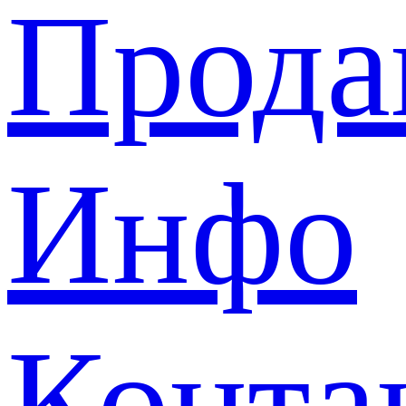
Прода
Инфо
Конта