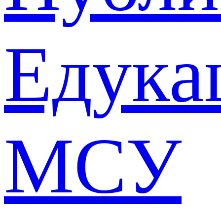
Едука
МСУ