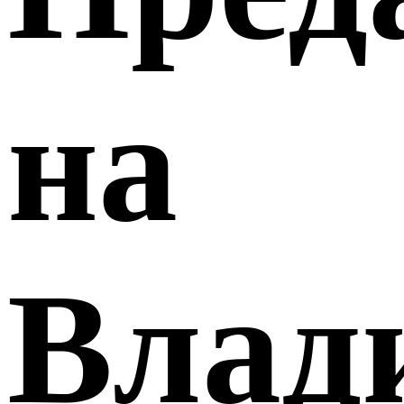
на
Влад