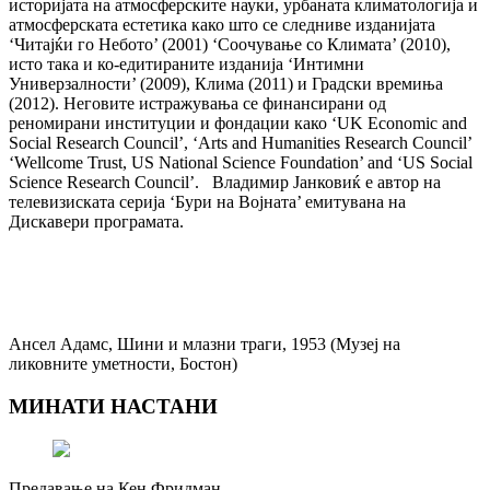
историјата на атмосферските науки, урбаната климатологија и
атмосферската естетика како што се следниве изданијата
‘Читајќи го Небото’ (2001) ‘Соочување со Климата’ (2010),
исто така и ко-едитираните изданија ‘Интимни
Универзалности’ (2009), Клима (2011) и Градски времиња
(2012). Неговите истражувања се финансирани од
реномирани институции и фондации како ‘UK Economic and
Social Research Council’, ‘Arts and Humanities Research Council’
‘Wellcome Trust, US National Science Foundation’ and ‘US Social
Science Research Council’. Владимир Јанковиќ е автор на
телевизиската серија ‘Бури на Војната’ емитувана на
Дискавери програмата.
Ансел Адамс, Шини и млазни траги, 1953 (Музеј на
ликовните уметности, Бостон)
МИНАТИ НАСТАНИ
Предавање на Кен Фридман