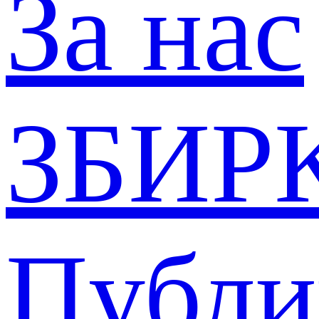
За нас
ЗБИР
Публи