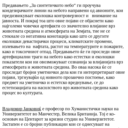
Предавањето „За синтетичкото небо“ ги проучува
кондезирачките линии на небото направени од авионите, кои
предизвикуваат еколошка контроверзност и внимание на
јавноста. И покрај тоа што овие појави се објаснети како
најголеми човечки артефакти со значително влијание врз
животната средина и атмосферата на Земјата, тие не се
стекнале со негативна конотација како што се другите
еколошки девастирачки процеси, климатските промени,
излевањето на нафтата, растот на температурите и пожарите,
како и токсичниот отпад. Предавањето ќе ги проследи овие
артефициални траги на небото како естестки и еколошки
показатели кои ни овозможуваат сознанија за влијанијата врз
атмосферата и животната средина. Во оваа насока ќе се
проследат бројни уметнички дела кои ги интерпретираат овие
појави, тргнувајќи од нивното прозаично постоење, како
предмет на уметничко и естетско вреднување, се до
естетизацијата на насилството врз животната средина како
процес во културата.
Владимир Јанковиќ
е професор по Хуманистички науки на
Универзитетот во Манчестер, Велика Британија. Тој е ко-
основач на Центарот за кризни студии на Универзитетот.
Застапен е со бројни публикации кои се однесуваат на