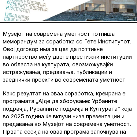
Музејот на современа уметност потпиша
меморандум за соработка со Гете Институтот.
Овој договор има за цел да поттикне
партнерство меѓу двете престижни институции
во областа на културата, овозможувајќи
истражувања, предавања, публикации и
заеднички проекти во современата уметност.
Како резултат на оваа соработка, креирана е
програмата „Ајде да зборуваме: Урбаните
подрачја, Руралните подрачја и Културата“ која
во 2025 година ќе вклучи низа презентации и
предавања во Музејот на современа уметност.
Првата сесија на оваа програма започнува на