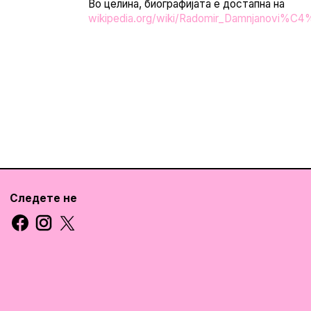
Во целина, биографијата е достапна на
wikipedia.org/wiki/Radomir_Damnjanovi%C
Следете не