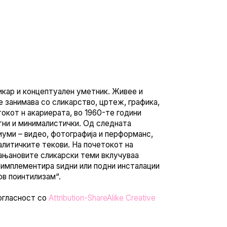
кар и концептуален уметник. Живее и
е занимава со сликарство, цртеж, графика,
окот н акариерата, во 1960-те години
тни и минималистички. Од следната
иуми – видео, фотографија и перформанс,
литичките текови. На почетокот на
ањановите сликарски теми вклучуваа
и имплементира ѕидни или подни инсталации
ов поинтилизам“.
огласност со
Attribution-ShareAlike Creative