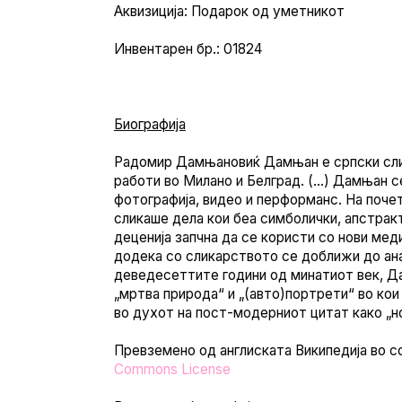
Аквизиција: Подарок од уметникот
Инвентарен бр.: 01824
Биографија
Радомир Дамњановиќ Дамњан е српски сли
работи во Милано и Белград. (…) Дамњан с
фотографија, видео и перформанс. На почет
сликаше дела кои беа симболички, апстрак
деценија запчна да се користи со нови мед
додека со сликарството се доближи до ана
деведесеттите години од минатиот век, Д
„мртва природа“ и „(авто)портрети“ во ко
во духот на пост-модерниот цитат како „н
Превземено од англиската Википедија во с
Commons License