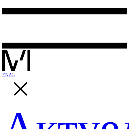
EN
AL
Актуе