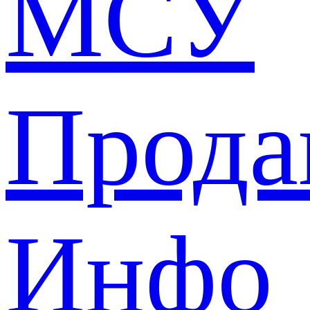
МСУ
Прода
Инфо