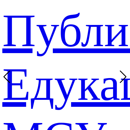
Публи
Едука