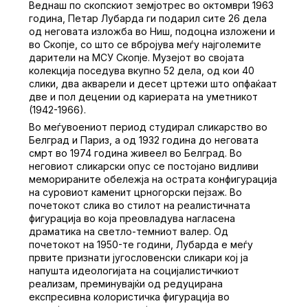
Веднаш по скопскиот земјотрес во октомври 1963
година, Петар Лубарда ги подарил сите 26 дела
од неговата изложба во Ниш, подоцна изложени и
во Скопје, со што се вбројува меѓу најголемите
дарители на МСУ Скопје. Музејот во својата
колекција поседува вкупно 52 дела, од кои 40
слики, два акварели и десет цртежи што опфаќаат
две и пол децении од кариерата на уметникот
(1942-1966).
Во меѓувоениот период студирал сликарство во
Белград и Париз, а од 1932 година до неговата
смрт во 1974 година живеел во Белград. Во
неговиот сликарски опус се постојано видливи
меморираните обележја на острата конфигурација
на суровиот каменит црногорски пејзаж. Во
почетокот слика во стилот на реалистичната
фигурација во која преовладува нагласена
драматика на светло-темниот валер. Од
почетокот на 1950-те години, Лубарда е меѓу
првите признати југословенски сликари кој ја
напушта идеологијата на социјалистичкиот
реализам, преминувајќи од редуцирана
експресивна колористичка фигурација во