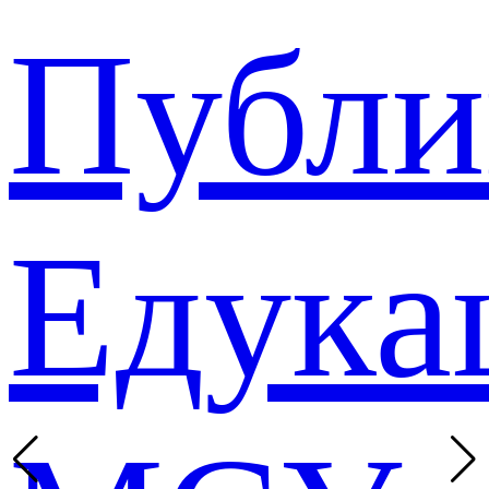
Публи
Едука