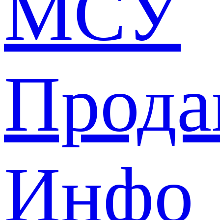
МСУ
Прода
Инфо