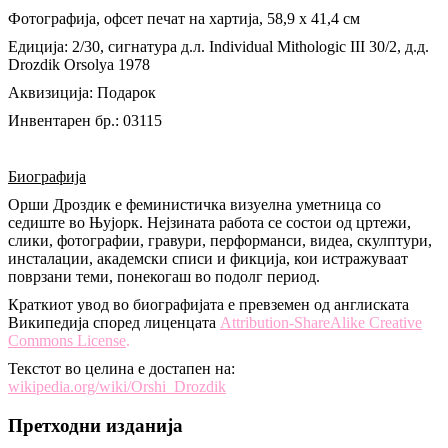
Фотографија, офсет печат на хартија, 58,9 x 41,4 см
Едиција: 2/30, сигнатура д.л. Individual Mithologic III 30/2, д.д.
Drozdik Orsolya 1978
Аквизиција: Подарок
Инвентарен бр.: 03115
Биографија
Орши Дроздик е феминистичка визуелна уметница со
седиште во Њујорк. Нејзината работа се состои од цртежи,
слики, фотографии, гравури, перформанси, видеа, скулптури,
инсталации, академски списи и фикција, кои истражуваат
поврзани теми, понекогаш во подолг период.
Краткиот увод во биографијата е превземен од англиската
Википедија според лиценцата
Attribution-ShareAlike Creative
Commons License
.
Текстот во целина е достапен на:
wikipedia.org/wiki/Orshi_Drozdik
Претходни изданија