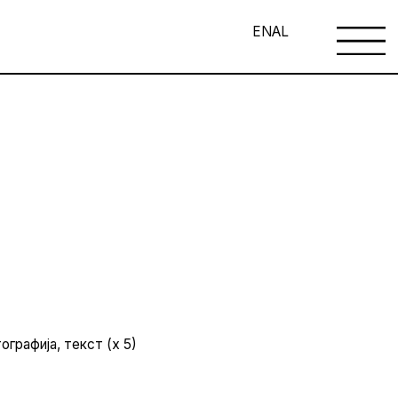
EN
AL
ографија, текст (х 5)