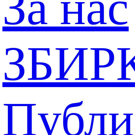
За нас
ЗБИР
Публи