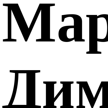
Ма
Дим