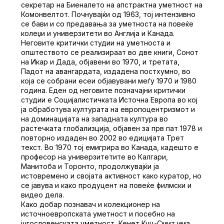
секретар на Биеналето на апстрактна уметност на
Комонвелтот. Почнувајќи од 1963, тој интензивно
се бави и со предавања за уметноста на повеќе
колеџи и универзитети во Англија и Канада.
Неговите критички студии на уметноста и
општеството се реализираат во две книги, Сонот
на Икар и Дада, објавени во 1970, и третата,
Падот на авангардата, издадена постхумно, во
која се собрани есеи објавувани меѓу 1970 и 1980
година. Еден од неговите позначајни критички
студии е Социјалистичката Источна Европа во кој
ја обработува културата на европоцентризмот и
на доминацијата на западната култура во
растечката глобализција, објавен за прв пат 1978 и
повторно издаден во 2002 во едицијата Трет
текст. Во 1970 тој емигрира во Канада, кадешто е
професор на универзитетите во Калгари,
Манитоба и Торонто, продолжувајќи ја
истовремено и својата активност како куратор, но
се јавува и како продуцент на повеќе филмски и
видео дела.
Како добар познавач и колекционер на
источноевропската уметност и посебно на
југословенската уметност, Кенет Куц-Смит има