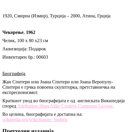
1920, Смирна (Измир), Турција – 2000, Атина, Грција
Чекорење
,
1962
Челик, 100 x 80 x23 см
Аквизиција: Подарок
Инвентарен бр.: 00603
Биографија
Жан Спитери или Јоана Спитери или Јоана Веропулу-
Спитери е грчка повоена скулпторка, претставничка на
експресионизмот.
Краткиот увод во биографијата е од англиската Википедија
според
Attribution-ShareAlike Creative Commons License.
Во целина, биографијата е достапна на:
wikipedia.org/wiki/Jeanne_Spiteris
Претходни изданија