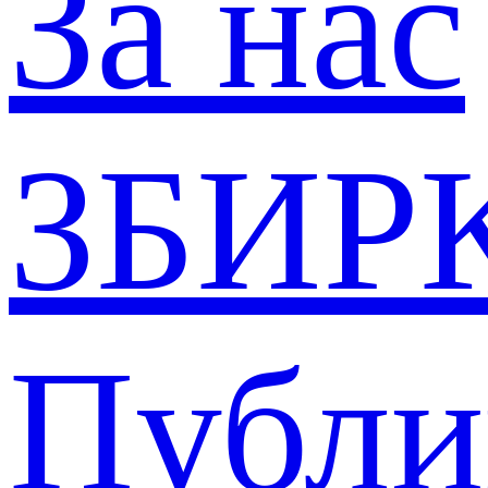
За нас
ЗБИР
Публи