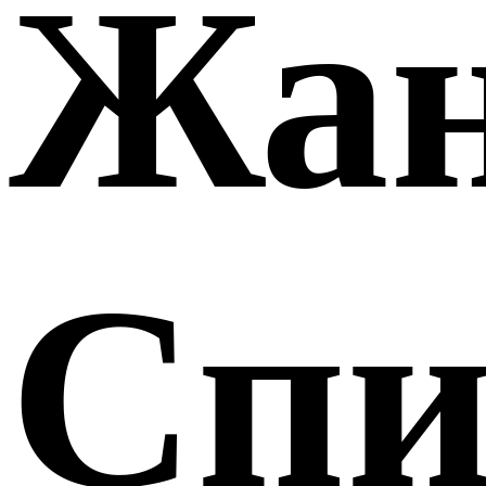
Жа
Спи