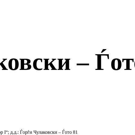
ковски – Ѓот
ор I“; д.д.: Ѓорѓи Чулаковски – Ѓото 81