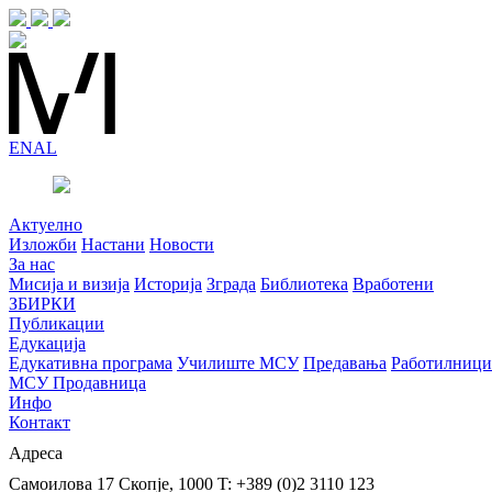
EN
AL
Актуелно
Изложби
Настани
Новости
За нас
Мисија и визија
Историја
Зграда
Библиотека
Вработени
ЗБИРКИ
Публикации
Едукација
Едукативна програма
Училиште МСУ
Предавања
Работилници
МСУ Продавница
Инфо
Контакт
Адреса
Самоилова 17
Скопје, 1000
T: +389 (0)2 3110 123