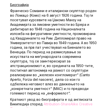
Биографија
Франческо Сомаини е италијански скулптор роден
во Ломацо (Комо) на 6 август 1926 година. Тој ги
посетувал курсевите на Џакомо Манзу на
Академијата за ликовни уметности во Брера и
дебитирал во 1948 година на Националната
изложба на фигуративни уметности, промовирана
од Квадриналето на Рим. Дипломирал право на
Универзитетот во Павија во 1949 година. А во 1950
година, за прв пат учествувал на Биеналето во
Венеција. По период на размислување за
искуствата на меѓународната современа
скулптура, тој се заинтересирал за
апстракционизмот и, во средината на 1950-тите,
постигнал автономија на јазикот со скулптури
реализирани во „железен конгломерат“ (Canto
Aperto, Forza del nascere), дела со кои го
одбележа неговиот влез во движењето на
„конкретната уметност“ (MAC) и го предводи
големиот период на „енформелот“.
Краткиот увод во биографијата е од англиската
Википедија според
Attribution-ShareAlike Creative