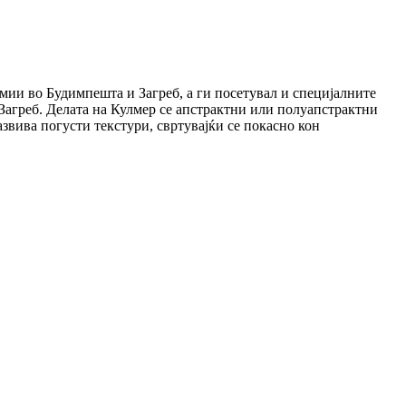
мии во Будимпешта и Загреб, а ги посетувал и специјалните
Загреб. Делата на Кулмер се апстрактни или полуапстрактни
азвива погусти текстури, свртувајќи се покасно кон