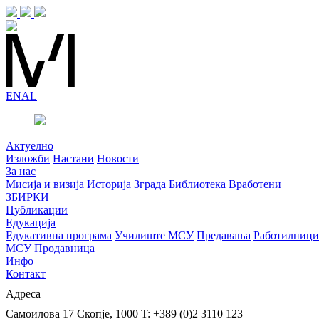
EN
AL
Актуелно
Изложби
Настани
Новости
За нас
Мисија и визија
Историја
Зграда
Библиотека
Вработени
ЗБИРКИ
Публикации
Едукација
Едукативна програма
Училиште МСУ
Предавања
Работилници
МСУ Продавница
Инфо
Контакт
Адреса
Самоилова 17
Скопје, 1000
T: +389 (0)2 3110 123