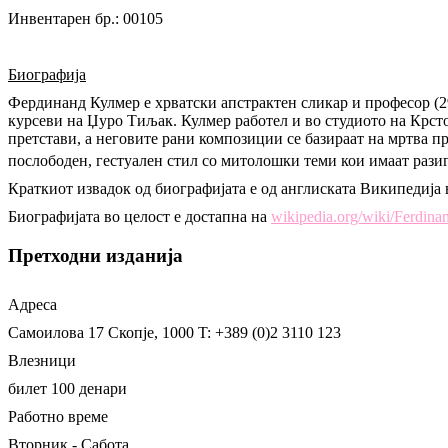
Инвентарен бр.: 00105
Биографија
Фердинанд Кулмер е хрватски апстрактен сликар и професор (29
курсеви на Џуро Тиљак. Кулмер работел и во студиото на Крсто
претстави, а неговите рани композиции се базираат на мртва пр
послободен, гестуален стил со митолошки теми кои имаат раз
Краткиот извадок од биографијата е од англиската Википедија 
Биографијата во целост е достапна на
wikipedia.org/wiki/Ferdin
Претходни изданија
Адреса
Самоилова 17
Скопје, 1000
T: +389 (0)2 3110 123
Влезници
билет 100 денари
Работно време
Вторник - Сабота