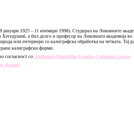
 јануари 1925 – 11 ноември 1998). Студирал на Ликовните акаде
 Хегедушиќ, а бил долго и професор на Ликовната академија во 
ирода или ентериери со калиграфска обработка на четката. Тој р
играни калиграфски форми.
во согласност со
Attribution-ShareAlike Creative Commons License
and_Kulmer