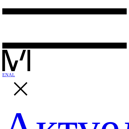
EN
AL
Актуе