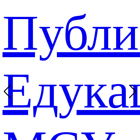
Публи
Едука