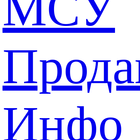
МСУ
Прода
Инфо