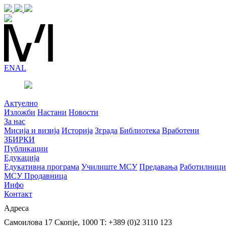
EN
AL
Актуелно
Изложби
Настани
Новости
За нас
Мисија и визија
Историја
Зграда
Библиотека
Вработени
ЗБИРКИ
Публикации
Едукација
Едукативна програма
Училиште МСУ
Предавања
Работилници
МСУ Продавница
Инфо
Контакт
Адреса
Самоилова 17
Скопје, 1000
T: +389 (0)2 3110 123