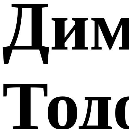
Дим
Тод