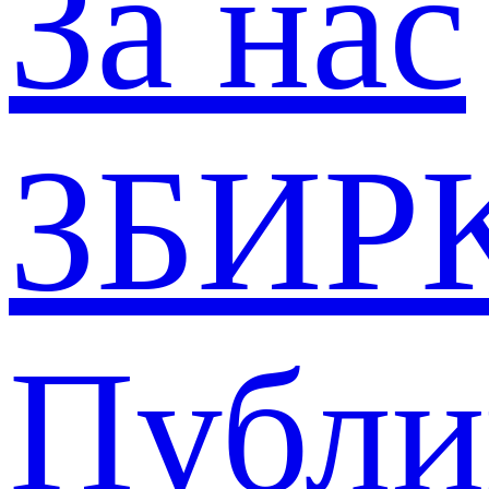
За нас
ЗБИР
Публи