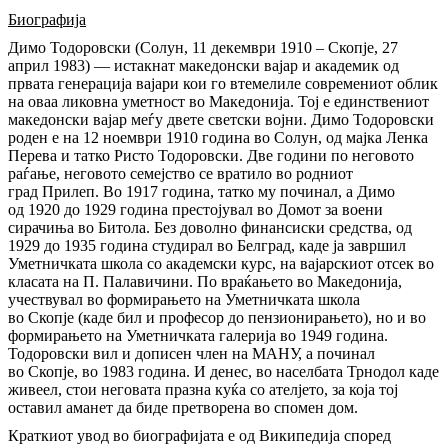
Биографија
Димо Тодоровски (Солун, 11 декември 1910 – Скопје, 27
април 1983) — истакнат македонски вајар и академик од
првата генерација вајари кои го втемелиле современиот облик
на оваа ликовна уметност во Македонија. Тој е единствениот
македонски вајар меѓу двете светски војни. Димо Тодоровски
роден е на 12 ноември 1910 година во Солун, од мајка Ленка
Перева и татко Ристо Тодоровски. Две години по неговото
раѓање, неговото семејство се вратило во родниот
град Прилеп. Во 1917 година, татко му починал, а Димо
од 1920 до 1929 година престојувал во Домот за воени
сирачиња во Битола. Без доволно финансиски средства, од
1929 до 1935 година студирал во Белград, каде ја завршил
Уметничката школа со академски курс, на вајарскиот отсек во
класата на П. Палавичини. По враќањето во Македонија,
учествувал во формирањето на Уметничката школа
во Скопје (каде бил и професор до пензионирањето), но и во
формирањето на Уметничката галерија во 1949 година.
Тодоровски вил и дописен член на МАНУ, а починал
во Скопје, во 1983 година. И денес, во населбата Трнодол каде
живеел, стои неговата празна куќа со ателјето, за која тој
оставил аманет да биде претворена во спомен дом.
Краткиот увод во биографијата е од Википедија според