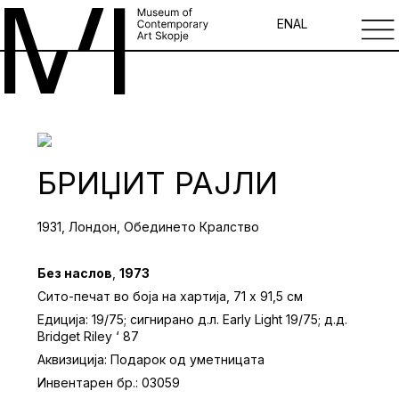
EN
AL
БРИЏИТ РАЈЛИ
1931, Лондон, Обединето Кралство
Без наслов
,
1973
Сито-печат во боја на хартија, 71 x 91,5 см
Едиција: 19/75; сигнирано д.л. Early Light 19/75; д.д.
Bridget Riley ‘ 87
Аквизиција: Подарок од уметницата
Инвентарен бр.: 03059