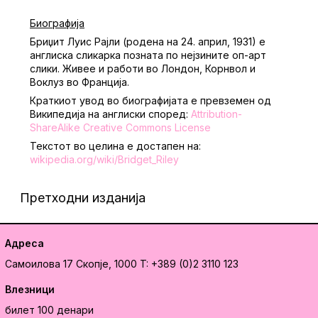
Биографија
Бриџит Луис Рајли (родена на 24. април, 1931) е
англиска сликарка позната по нејзините оп-арт
слики. Живее и работи во Лондон, Корнвол и
Воклуз во Франција.
Краткиот увод во биографијата е превземен од
Википедија на англиски според:
Attribution-
ShareAlike Creative Commons License
Текстот во целина е достапен на:
wikipedia.org/wiki/Bridget_Riley
Претходни изданија
Адреса
Самоилова 17
Скопје, 1000
T: +389 (0)2 3110 123
Влезници
билет 100 денари