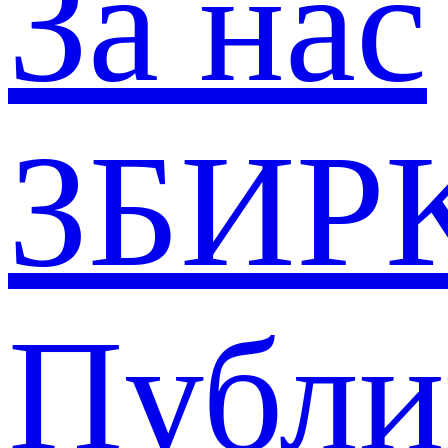
За нас
ЗБИР
Публи