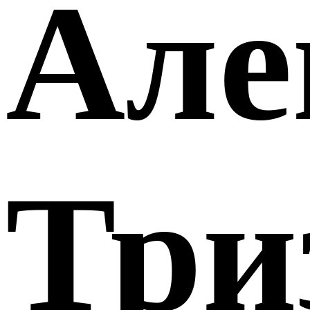
Але
Три